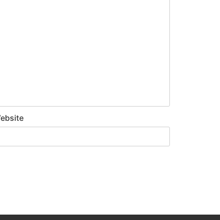
ebsite