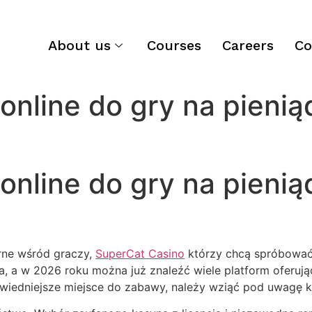
About us
Courses
Careers
Co
online do gry na pieniąd
online do gry na pieniąd
arne wśród graczy,
SuperCat Casino
którzy chcą spróbować 
a, a w 2026 roku można już znaleźć wiele platform oferują
iedniejsze miejsce do zabawy, należy wziąć pod uwagę k