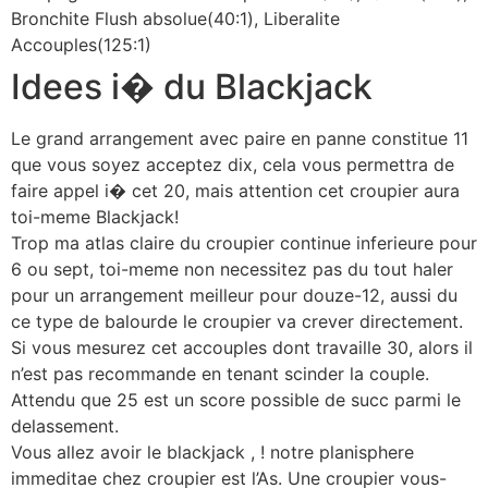
Bronchite Flush absolue(40:1), Liberalite
Accouples(125:1)
Idees i� du Blackjack
Le grand arrangement avec paire en panne constitue 11
que vous soyez acceptez dix, cela vous permettra de
faire appel i� cet 20, mais attention cet croupier aura
toi-meme Blackjack!
Trop ma atlas claire du croupier continue inferieure pour
6 ou sept, toi-meme non necessitez pas du tout haler
pour un arrangement meilleur pour douze-12, aussi du
ce type de balourde le croupier va crever directement.
Si vous mesurez cet accouples dont travaille 30, alors il
n’est pas recommande en tenant scinder la couple.
Attendu que 25 est un score possible de succ parmi le
delassement.
Vous allez avoir le blackjack , ! notre planisphere
immeditae chez croupier est l’As. Une croupier vous-