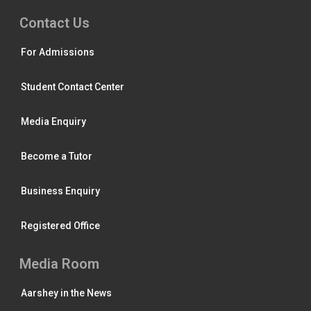
Contact Us
For Admissions
Student Contact Center
Media Enquiry
Become a Tutor
Business Enquiry
Registered Office
Media Room
Aarshey in the News