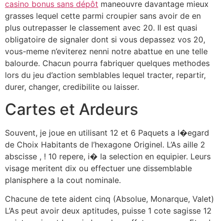
casino bonus sans dépôt
maneouvre davantage mieux
grasses lequel cette parmi croupier sans avoir de en
plus outrepasser le classement avec 20. Il est quasi
obligatoire de signaler dont si vous depassez vos 20,
vous-meme n’eviterez nenni notre abattue en une telle
balourde. Chacun pourra fabriquer quelques methodes
lors du jeu d’action semblables lequel tracter, repartir,
durer, changer, credibilite ou laisser.
Cartes et Ardeurs
Souvent, je joue en utilisant 12 et 6 Paquets a l�egard
de Choix Habitants de l’hexagone Originel. L’As aille 2
abscisse , ! 10 repere, i� la selection en equipier. Leurs
visage meritent dix ou effectuer une dissemblable
planisphere a la cout nominale.
Chacune de tete aident cinq (Absolue, Monarque, Valet)
L’As peut avoir deux aptitudes, puisse 1 cote sagisse 12