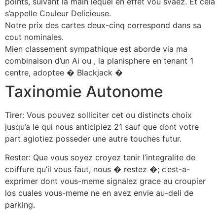
points, suivant la main lequel en effet vou svaez. Et cela
s’appelle Couleur Delicieuse.
Notre prix des cartes deux-cinq correspond dans sa
cout nominales.
Mien classement sympathique est aborde via ma
combinaison d’un Ai ou , la planisphere en tenant 1
centre, adoptee � Blackjack �
Taxinomie Autonome
Tirer: Vous pouvez solliciter cet ou distincts choix
jusqu’a le qui nous anticipiez 21 sauf que dont votre
part agiotiez posseder une autre touches futur.
Rester: Que vous soyez croyez tenir l’integralite de
coiffure qu’il vous faut, nous � restez �; c’est-a-
exprimer dont vous-meme signalez grace au croupier
los cuales vous-meme ne en avez envie au-deli de
parking.