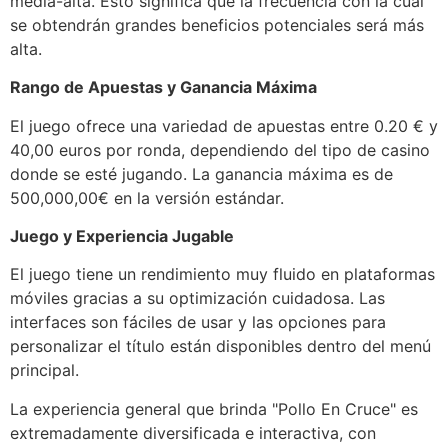
media-alta. Esto significa que la frecuencia con la cual
se obtendrán grandes beneficios potenciales será más
alta.
Rango de Apuestas y Ganancia Máxima
El juego ofrece una variedad de apuestas entre 0.20 € y
40,00 euros por ronda, dependiendo del tipo de casino
donde se esté jugando. La ganancia máxima es de
500,000,00€ en la versión estándar.
Juego y Experiencia Jugable
El juego tiene un rendimiento muy fluido en plataformas
móviles gracias a su optimización cuidadosa. Las
interfaces son fáciles de usar y las opciones para
personalizar el título están disponibles dentro del menú
principal.
La experiencia general que brinda "Pollo En Cruce" es
extremadamente diversificada e interactiva, con