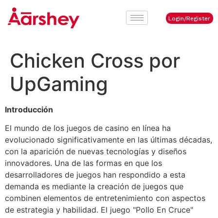
Login/Register
Chicken Cross por
UpGaming
Introducción
El mundo de los juegos de casino en línea ha
evolucionado significativamente en las últimas décadas,
con la aparición de nuevas tecnologías y diseños
innovadores. Una de las formas en que los
desarrolladores de juegos han respondido a esta
demanda es mediante la creación de juegos que
combinen elementos de entretenimiento con aspectos
de estrategia y habilidad. El juego "Pollo En Cruce"