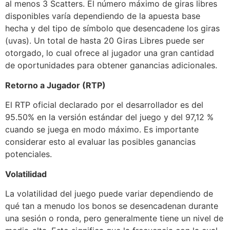
al menos 3 Scatters. El número máximo de giras libres
disponibles varía dependiendo de la apuesta base
hecha y del tipo de símbolo que desencadene los giras
(uvas). Un total de hasta 20 Giras Libres puede ser
otorgado, lo cual ofrece al jugador una gran cantidad
de oportunidades para obtener ganancias adicionales.
Retorno a Jugador (RTP)
El RTP oficial declarado por el desarrollador es del
95.50% en la versión estándar del juego y del 97,12 %
cuando se juega en modo máximo. Es importante
considerar esto al evaluar las posibles ganancias
potenciales.
Volatilidad
La volatilidad del juego puede variar dependiendo de
qué tan a menudo los bonos se desencadenan durante
una sesión o ronda, pero generalmente tiene un nivel de