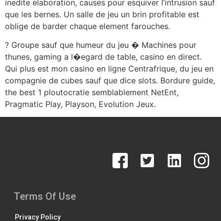
inedite elaboration, causes pour esquiver l’intrusion sauf
que les bernes. Un salle de jeu un brin profitable est
oblige de barder chaque element farouches.
? Groupe sauf que humeur du jeu � Machines pour
thunes, gaming a l�egard de table, casino en direct.
Qui plus est mon casino en ligne Centrafrique, du jeu en
compagnie de cubes sauf que dice slots. Bordure guide,
the best 1 ploutocratie semblablement NetEnt,
Pragmatic Play, Playson, Evolution Jeux.
Terms Of Use
Privacy Policy