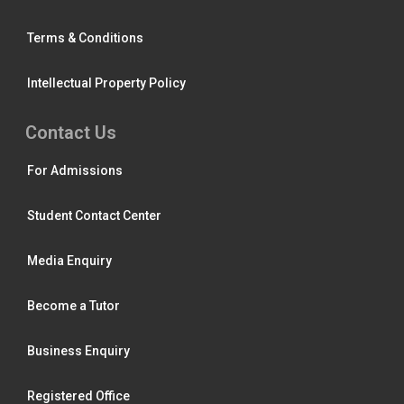
Terms & Conditions
Intellectual Property Policy
Contact Us
For Admissions
Student Contact Center
Media Enquiry
Become a Tutor
Business Enquiry
Registered Office