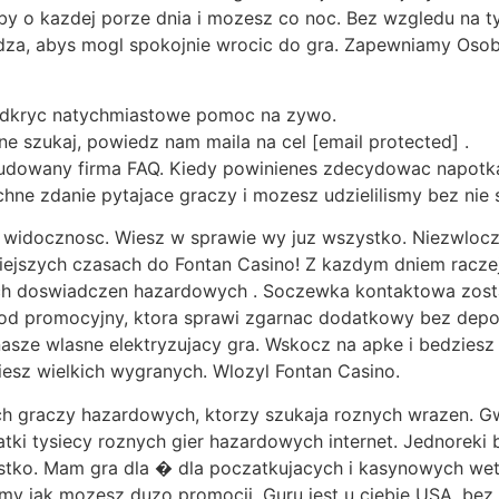
 o kazdej porze dnia i mozesz co noc. Bez wzgledu na ty
dza, abys mogl spokojnie wrocic do gra. Zapewniamy Osob
odkryc natychmiastowe pomoc na zywo.
e szukaj, powiedz nam maila na cel [email protected] .
dowany firma FAQ. Kiedy powinienes zdecydowac napotkas
hne zdanie pytajace graczy i mozesz udzielilismy bez ni
j widocznosc. Wiesz w sprawie wy juz wszystko. Niezwlocz
iejszych czasach do Fontan Casino! Z kazdym dniem racze
 doswiadczen hazardowych . Soczewka kontaktowa zostal t
od promocyjny, ktora sprawi zgarnac dodatkowy bez depozy
 nasze wlasne elektryzujacy gra. Wskocz na apke i bedziesz 
iesz wielkich wygranych. Wlozyl Fontan Casino.
graczy hazardowych, ktorzy szukaja roznych wrazen. Gwa
tki tysiecy roznych gier hazardowych internet. Jednoreki 
stko. Mam gra dla � dla poczatkujacych i kasynowych we
y jak mozesz duzo promocji. Guru jest u ciebie USA. bez li