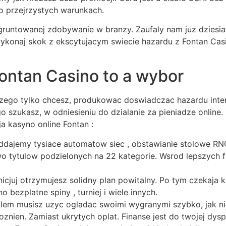
o przejrzystych warunkach.
untowanej zdobywanie w branzy. Zaufaly nam juz dziesiatk
ykonaj skok z ekscytujacym swiecie hazardu z Fontan Casin
ontan Casino to a wybor
zego tylko chcesz, produkowac doswiadczac hazardu inte
o szukasz, w odniesieniu do dzialanie za pieniadze onlin
ja kasyno online Fontan :
ajemy tysiace automatow siec , obstawianie stolowe RNG,
tytulow podzielonych na 22 kategorie. Wsrod lepszych fi
cjuj otrzymujesz solidny plan powitalny. Po tym czekaja k
no bezplatne spiny , turniej i wiele innych.
 musisz uzyc ogladac swoimi wygranymi szybko, jak nigd
oznien. Zamiast ukrytych oplat. Finanse jest do twojej dysp