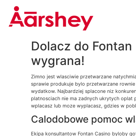
Dolacz do Fontan 
wygrana!
Zimno jest wlasciwie przetwarzane natychmias
sprawie produkuje bylo przetwarzane rowni
wydatkow. Najbardziej splacone niz konkuren
platnosciach nie ma zadnych ukrytych oplat 
wplacasz lub moze wyplacasz, gdzies w pobl
Calodobowe pomoc wla
Ekipa konsultantow Fontan Casino byloby got