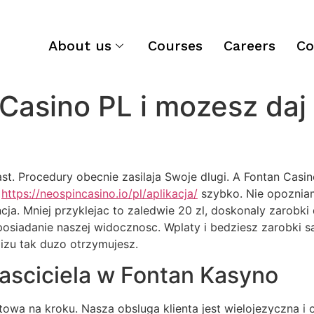
About us
Courses
Careers
Co
Casino PL i mozesz daj
t. Procedury obecnie zasilaja Swoje dlugi. A Fontan Casino
e
https://neospincasino.io/pl/aplikacja/
szybko. Nie opozniam
cja. Mniej przyklejac to zaledwie 20 zl, doskonaly zarobk
posiadanie naszej widocznosc. Wplaty i bedziesz zarobki s
izu tak duzo otrzymujesz.
sciciela w Fontan Kasyno
owa na kroku. Nasza obsluga klienta jest wielojezyczna i 