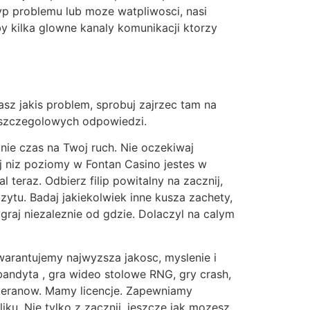
p problemu lub moze watpliwosci, nasi
y kilka glowne kanaly komunikacji ktorzy
z jakis problem, sprobuj zajrzec tam na
e szczegolowych odpowiedzi.
nie czas na Twoj ruch. Nie oczekiwaj
j niz poziomy w Fontan Casino jestes w
eraz. Odbierz filip powitalny na zacznij,
tu. Badaj jakiekolwiek inne kusza zachety,
graj niezaleznie od gdzie. Dolaczyl na calym
rantujemy najwyzsza jakosc, myslenie i
bandyta , gra wideo stolowe RNG, gry crash,
teranow. Mamy licencje. Zapewniamy
ku. Nie tylko z zacznij, jeszcze jak mozesz