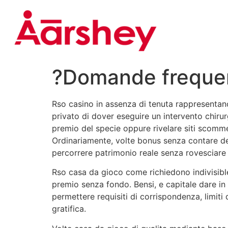
?Domande frequent
Rso casino in assenza di tenuta rappresentano
privato di dover eseguire un intervento chiru
premio del specie oppure rivelare siti scomme
Ordinariamente, volte bonus senza contare de
percorrere patrimonio reale senza rovesciare
Rso casa da gioco come richiedono indivisibl
premio senza fondo. Bensi, e capitale dare in 
permettere requisiti di corrispondenza, limiti 
gratifica.