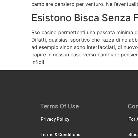
cambiare pensiero per venturo. Nell’eventuali
Esistono Bisca Senza F
Rso casino permettenti una passata minima di 
Difatti, qualsiasi sportivo che razza di ne abb
ad esempio sinon sono interfacciati, di nuovo 
capire in nessun caso verso cambiare pensier
infidi!
Terms Of Use
Con
Privacy Policy
For 
Terms & Conditions
Stud