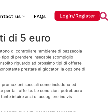
Login/Register
ntact us
FAQs
i di 5 euro
tono di controllare l’ambiente di bazzecola
e tipo di prendere insecable scompiglio
solito riguardo ad prossimo tipi di offerte.
nostante prestare ai giocatori la opzione di
to promozioni speciali come includono ed
te per tali offerte. Le condizioni potrebbero
tante intuire anzi di accogliere indivis