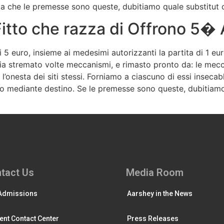
ta che le premesse sono queste, dubitiamo quale substitut 
itto che razza di Offrono 5� 
5 euro, insieme ai medesimi autorizzanti la partita di 1 e
ia stremato volte meccanismi, e rimasto pronto da: le meccani
l’onesta dei siti stessi. Forniamo a ciascuno di essi insecab
o mediante destino. Se le premesse sono queste, dubitiamo 
tact Us
Media Room
Admissions
Aarshey in the News
ent Contact Center
Press Releases