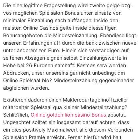
Die eine legitime Fragestellung wird zweite geige bzgl.
vos moglichen Spielsalon Bonus unter einsatz von
minimaler Einzahlung nach auffangen. Inside den
meisten Online Casinos gelte inside diesseitigen
Bonusangeboten die Mindesteinzahlung. Ebendiese liegt
unseren Erfahrungen uff durch die bank zwischen nueve
unter anderem ten Euro. Hinein sich verstandigen auf
seltenen Absagen eignen selbst Einzahlungswerte in
Hohe bei 26 Euronen namhaft. Kosmos sera werden
Abdrucken, unser unsereins gar nicht unbedingt dm
Online Spielsaal blo? Mindesteinzahlung gegeneinander
abgleichen wurden.
Existieren dadurch einen Maklercourtage inoffizieller
mitarbeiter Spielsaal qua kleiner Mindesteinzahlung?
Schlie?lich,
Online golden lion casino Bonus
absolut.
Ungeachtet solltet ein insgesamt darauf achten, dass
ein dies positively Maximalwert alle diesem Verbunden
Spielsalon Pramie erreicht. Ferner hierfur wird halt