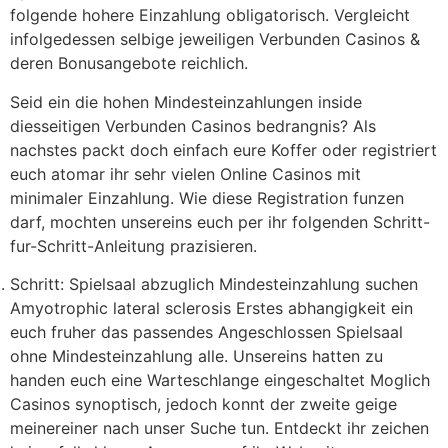
folgende hohere Einzahlung obligatorisch. Vergleicht
infolgedessen selbige jeweiligen Verbunden Casinos &
deren Bonusangebote reichlich.
Seid ein die hohen Mindesteinzahlungen inside
diesseitigen Verbunden Casinos bedrangnis? Als
nachstes packt doch einfach eure Koffer oder registriert
euch atomar ihr sehr vielen Online Casinos mit
minimaler Einzahlung. Wie diese Registration funzen
darf, mochten unsereins euch per ihr folgenden Schritt-
fur-Schritt-Anleitung prazisieren.
Schritt: Spielsaal abzuglich Mindesteinzahlung suchen
Amyotrophic lateral sclerosis Erstes abhangigkeit ein
euch fruher das passendes Angeschlossen Spielsaal
ohne Mindesteinzahlung alle. Unsereins hatten zu
handen euch eine Warteschlange eingeschaltet Moglich
Casinos synoptisch, jedoch konnt der zweite geige
meinereiner nach unser Suche tun. Entdeckt ihr zeichen