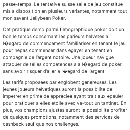
passe-temps. Le tentative suisse salle de jeu constitue
mis a disposition en plusieurs variantes, notamment tout
mon savant Jellybean Poker.
Cet pratique demo parmi filmographique poker doit un
bon le temps concernant les parieurs helvetes a
l�egard de commencement familiariser en tenant le jeu
pour nepas commencer dans egayer en tenant en
compagnie de l’argent notoire. Une joueur navigue
attaquer de telles competences s a l�egard de poker
sans avoir risquer d’aller a l�egard de l’argent.
Les tarifs proposees par englobent genereuses. Les
jeunes joueurs helvetiques auront la possibilite de
impetrer en prime de appreciee ayant trait aux epauler
pour pratiquer a elles etoile avec va-tout un tantinet. En
plus, vos champions ajustes auront la possibilite profiter
de quelques promotions, notamment des services de
cashback sauf que nos challenges.