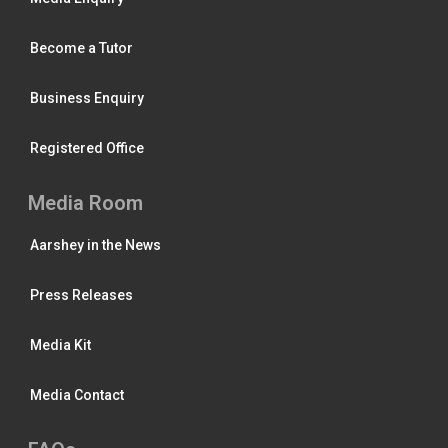
Become a Tutor
Business Enquiry
Registered Office
Media Room
Aarshey in the News
Press Releases
Media Kit
Media Contact