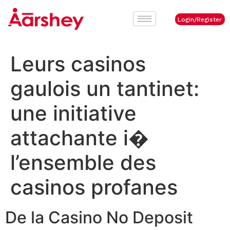
Login/Register
Leurs casinos
gaulois un tantinet:
une initiative
attachante i�
l’ensemble des
casinos profanes
De la Casino No Deposit