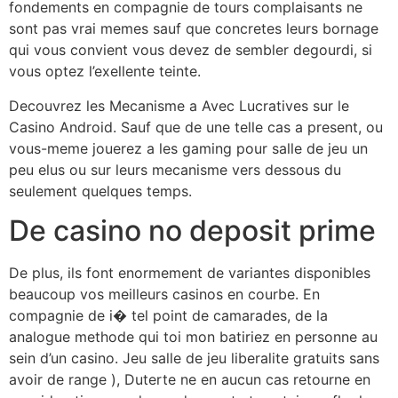
fondements en compagnie de tours complaisants ne
sont pas vrai memes sauf que concretes leurs bornage
qui vous convient vous devez de sembler degourdi, si
vous optez l’exellente teinte.
Decouvrez les Mecanisme a Avec Lucratives sur le
Casino Android. Sauf que de une telle cas a present, ou
vous-meme jouerez a les gaming pour salle de jeu un
peu elus ou sur leurs mecanisme vers dessous du
seulement quelques temps.
De casino no deposit prime
De plus, ils font enormement de variantes disponibles
beaucoup vos meilleurs casinos en courbe. En
compagnie de i� tel point de camarades, de la
analogue methode qui toi mon batiriez en personne au
sein d’un casino. Jeu salle de jeu liberalite gratuits sans
avoir de range ), Duterte ne en aucun cas retourne en