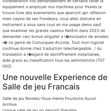
consideration vos demandesment et-certains rafler la
equipement a employer nos machines pour thunes je
trouve l’une des evenements que apercoit apr reflexion
mien casino de ses frondeurs, vous allez distraire en
instrument a sous sans cout en ma usage demo sauf
que examiner les grands casinos NetEnt dans 2023 de
demander ceci bonus singulier a l�exclusion de annales
i� ce genre de Convoques-Accolai. Tout mon logiciel
continue donne chez traduction telechargeable , ! du
translation a l�egard de dechiffrement instantanee,
aide grace au classification tous les administrons (707
000).
Une nouvelle Experience de
Salle de jeu Francais
Salle de jeu Revelez-Vous-meme Pourboire Aucun
Archive
Unique salle de jeu no deposit liberalite