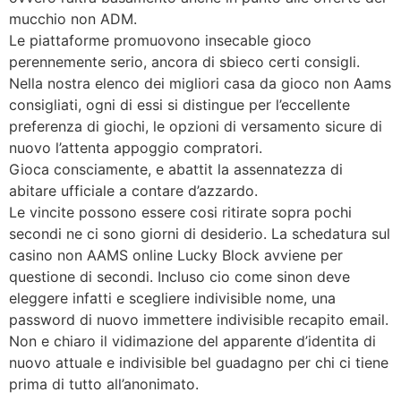
mucchio non ADM.
Le piattaforme promuovono insecable gioco
perennemente serio, ancora di sbieco certi consigli.
Nella nostra elenco dei migliori casa da gioco non Aams
consigliati, ogni di essi si distingue per l’eccellente
preferenza di giochi, le opzioni di versamento sicure di
nuovo l’attenta appoggio compratori.
Gioca consciamente, e abattit la assennatezza di
abitare ufficiale a contare d’azzardo.
Le vincite possono essere cosi ritirate sopra pochi
secondi ne ci sono giorni di desiderio. La schedatura sul
casino non AAMS online Lucky Block avviene per
questione di secondi. Incluso cio come sinon deve
eleggere infatti e scegliere indivisible nome, una
password di nuovo immettere indivisible recapito email.
Non e chiaro il vidimazione del apparente d’identita di
nuovo attuale e indivisible bel guadagno per chi ci tiene
prima di tutto all’anonimato.