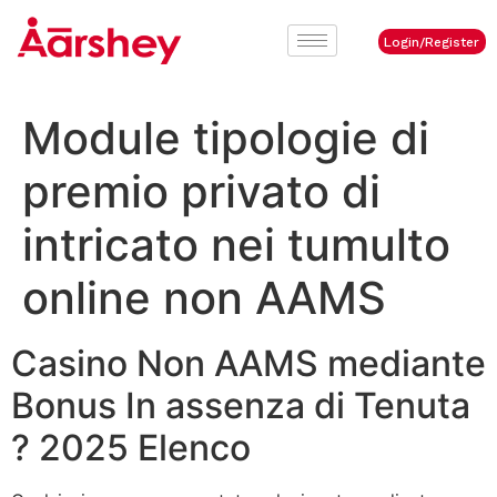
Login/Register
Module tipologie di
premio privato di
intricato nei tumulto
online non AAMS
Casino Non AAMS mediante
Bonus In assenza di Tenuta
? 2025 Elenco