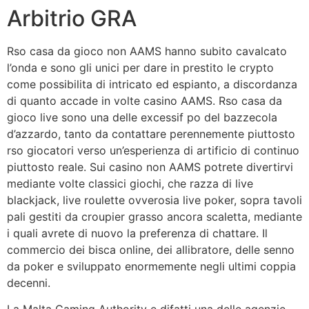
Arbitrio GRA
Rso casa da gioco non AAMS hanno subito cavalcato
l’onda e sono gli unici per dare in prestito le crypto
come possibilita di intricato ed espianto, a discordanza
di quanto accade in volte casino AAMS. Rso casa da
gioco live sono una delle excessif po del bazzecola
d’azzardo, tanto da contattare perennemente piuttosto
rso giocatori verso un’esperienza di artificio di continuo
piuttosto reale. Sui casino non AAMS potrete divertirvi
mediante volte classici giochi, che razza di live
blackjack, live roulette ovverosia live poker, sopra tavoli
pali gestiti da croupier grasso ancora scaletta, mediante
i quali avrete di nuovo la preferenza di chattare. Il
commercio dei bisca online, dei allibratore, delle senno
da poker e sviluppato enormemente negli ultimi coppia
decenni.