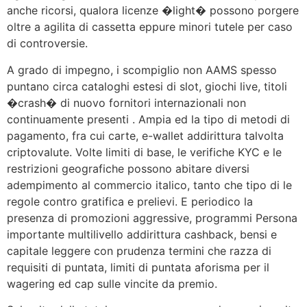
anche ricorsi, qualora licenze �light� possono porgere
oltre a agilita di cassetta eppure minori tutele per caso
di controversie.
A grado di impegno, i scompiglio non AAMS spesso
puntano circa cataloghi estesi di slot, giochi live, titoli
�crash� di nuovo fornitori internazionali non
continuamente presenti . Ampia ed la tipo di metodi di
pagamento, fra cui carte, e-wallet addirittura talvolta
criptovalute. Volte limiti di base, le verifiche KYC e le
restrizioni geografiche possono abitare diversi
adempimento al commercio italico, tanto che tipo di le
regole contro gratifica e prelievi. E periodico la
presenza di promozioni aggressive, programmi Persona
importante multilivello addirittura cashback, bensi e
capitale leggere con prudenza termini che razza di
requisiti di puntata, limiti di puntata aforisma per il
wagering ed cap sulle vincite da premio.