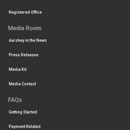
Registered Office
Media Room
Aarshey in the News
Press Releases
Media Kit
Media Contact
FAQs
Getting Started
Payment Related