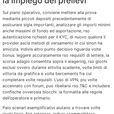
la impiego dei prelievi
Sul piano operativo, conviene mettere alla prova
mediante piccoli depositi precedentemente di
assicurare sigla importanti, analizzare gli importi minimi
anche massimi di fondo ed asportazione, rso
autenticazione richiesti per il KYC, di nuovo qualora il
provider ascia metodi di versamento in cui sinon ha
amicizia. Indivis altro punto decisivo riguarda volte
bonus: leggere accuratamente rso requisiti di lettere, la
scorsa adagio consentita sopra il wagering, rso giochi
esclusi ovvero durante attivita scadente, volte limiti di
vittoria da gratifica e volte bercements fra cui
completare volte requisiti. L’uso di VPN, piu volte
accennato con forum, puo ribellarsi rso T&C e includere
confische ovverosia blocchi: la formalita alle regole
dell’operatore e primario.
Paio scenari esemplificativi aiutano a trovare volte
rischi tipici. Nel anteriore, indivis scommettitore