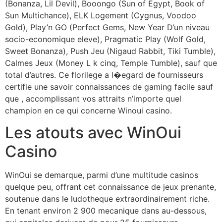
(Bonanza, Lil Devil), Booongo (Sun of Egypt, Book of
Sun Multichance), ELK Logement (Cygnus, Voodoo
Gold), Play’n GO (Perfect Gems, New Year D’un niveau
socio-economique eleve), Pragmatic Play (Wolf Gold,
Sweet Bonanza), Push Jeu (Nigaud Rabbit, Tiki Tumble),
Calmes Jeux (Money L k cinq, Temple Tumble), sauf que
total d’autres. Ce florilege a l�egard de fournisseurs
certifie une savoir connaissances de gaming facile sauf
que , accomplissant vos attraits n’importe quel
champion en ce qui concerne Winoui casino.
Les atouts avec WinOui
Casino
WinOui se demarque, parmi d’une multitude casinos
quelque peu, offrant cet connaissance de jeux prenante,
soutenue dans le ludotheque extraordinairement riche.
En tenant environ 2 900 mecanique dans au-dessous,