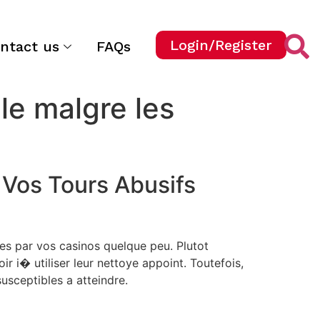
Login/Register
ntact us
FAQs
le malgre les
 Vos Tours Abusifs
es par vos casinos quelque peu. Plutot
 i� utiliser leur nettoye appoint. Toutefois,
usceptibles a atteindre.