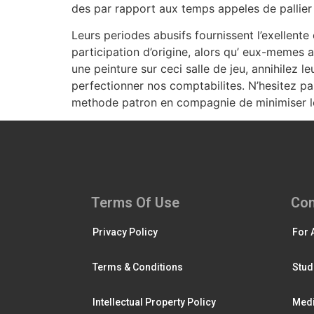
des par rapport aux temps appeles de pallier 
Leurs periodes abusifs fournissent l’exellent
participation d’origine, alors qu’ eux-memes 
une peinture sur ceci salle de jeu, annihilez 
perfectionner nos comptabilites. N’hesitez p
methode patron en compagnie de minimiser leu
Terms Of Use
Con
Privacy Policy
For 
Terms & Conditions
Stud
Intellectual Property Policy
Medi