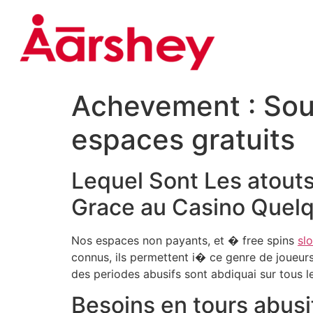
Achevement : Soup
espaces gratuits
Lequel Sont Les atout
Grace au Casino Quelq
Nos espaces non payants, et � free spins
sl
connus, ils permettent i� ce genre de joueurs
des periodes abusifs sont abdiquai sur tous l
Besoins en tours abusi