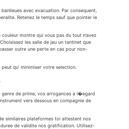
s banlieues avec evacuation. Par consequent,
beralite. Retenez le temps sauf que pointer le
a couleur montre qui vous pas du tout n’avez
hoisissez les salle de jeu un tantinet que
passer outre une perte en cas pour non-
 peut qu’ minimiser votre selection.
s
 ce genre de prime, vos arrogances a l�egard
s instrument vers dessous en compagnie de
e similaires plateformes toi attestent nos
ee de validite nos gratification. Utilisez-