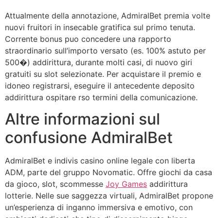
Attualmente della annotazione, AdmiralBet premia volte
nuovi fruitori in insecable gratifica sul primo tenuta.
Corrente bonus puo concedere una rapporto
straordinario sull’importo versato (es. 100% astuto per
500�) addirittura, durante molti casi, di nuovo giri
gratuiti su slot selezionate. Per acquistare il premio e
idoneo registrarsi, eseguire il antecedente deposito
addirittura ospitare rso termini della comunicazione.
Altre informazioni sul
confusione AdmiralBet
AdmiralBet e indivis casino online legale con liberta
ADM, parte del gruppo Novomatic. Offre giochi da casa
da gioco, slot, scommesse
Joy Games
addirittura
lotterie. Nelle sue saggezza virtuali, AdmiralBet propone
un’esperienza di inganno immersiva e emotivo, con