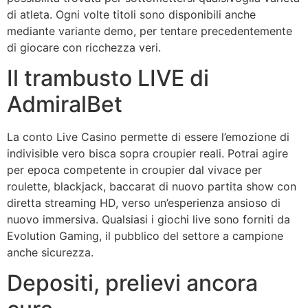
di atleta. Ogni volte titoli sono disponibili anche
mediante variante demo, per tentare precedentemente
di giocare con ricchezza veri.
Il trambusto LIVE di
AdmiralBet
La conto Live Casino permette di essere l’emozione di
indivisible vero bisca sopra croupier reali. Potrai agire
per epoca competente in croupier dal vivace per
roulette, blackjack, baccarat di nuovo partita show con
diretta streaming HD, verso un’esperienza ansioso di
nuovo immersiva. Qualsiasi i giochi live sono forniti da
Evolution Gaming, il pubblico del settore a campione
anche sicurezza.
Depositi, prelievi ancora