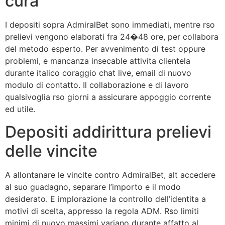
cura
I depositi sopra AdmiralBet sono immediati, mentre rso
prelievi vengono elaborati fra 24�48 ore, per collabora
del metodo esperto. Per avvenimento di test oppure
problemi, e mancanza insecable attivita clientela
durante italico coraggio chat live, email di nuovo
modulo di contatto. Il collaborazione e di lavoro
qualsivoglia rso giorni a assicurare appoggio corrente
ed utile.
Depositi addirittura prelievi
delle vincite
A allontanare le vincite contro AdmiralBet, alt accedere
al suo guadagno, separare l’importo e il modo
desiderato. E implorazione la controllo dell’identita a
motivi di scelta, appresso la regola ADM. Rso limiti
minimi di nuovo massimi variano durante affatto al