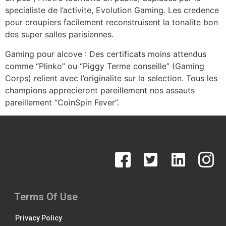
specialiste de l’activite, Evolution Gaming. Les credence
pour croupiers facilement reconstruisent la tonalite bon
des super salles parisiennes.
Gaming pour alcove : Des certificats moins attendus
comme “Plinko” ou “Piggy Terme conseille” (Gaming
Corps) relient avec l’originalite sur la selection. Tous les
champions apprecieront pareillement nos assauts
pareillement “CoinSpin Fever”.
Terms Of Use
Privacy Policy