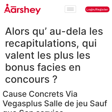
Login/Register
Alors qu’ au-dela les
recapitulations, qui
valent les plus les
bonus facies en
concours ?
Cause Concrets Via
Vegasplus Salle de jeu Sauf