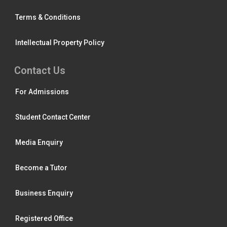
Terms & Conditions
Intellectual Property Policy
Contact Us
For Admissions
Student Contact Center
Media Enquiry
Become a Tutor
Business Enquiry
Registered Office