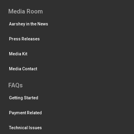
Media Room
Aarshey in the News
Press Releases
Media Kit
Media Contact
FAQs
Getting Started
Payment Related
Technical Issues