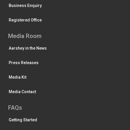
Business Enquiry
Registered Office
Media Room
Aarshey in the News
Press Releases
Media Kit
Media Contact
FAQs
Getting Started