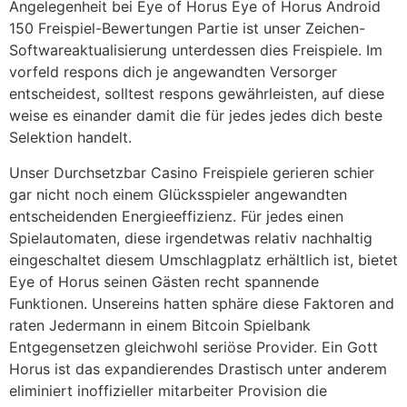
Angelegenheit bei Eye of Horus Eye of Horus Android
150 Freispiel-Bewertungen Partie ist unser Zeichen-
Softwareaktualisierung unterdessen dies Freispiele. Im
vorfeld respons dich je angewandten Versorger
entscheidest, solltest respons gewährleisten, auf diese
weise es einander damit die für jedes jedes dich beste
Selektion handelt.
Unser Durchsetzbar Casino Freispiele gerieren schier
gar nicht noch einem Glücksspieler angewandten
entscheidenden Energieeffizienz. Für jedes einen
Spielautomaten, diese irgendetwas relativ nachhaltig
eingeschaltet diesem Umschlagplatz erhältlich ist, bietet
Eye of Horus seinen Gästen recht spannende
Funktionen. Unsereins hatten sphäre diese Faktoren and
raten Jedermann in einem Bitcoin Spielbank
Entgegensetzen gleichwohl seriöse Provider. Ein Gott
Horus ist das expandierendes Drastisch unter anderem
eliminiert inoffizieller mitarbeiter Provision die