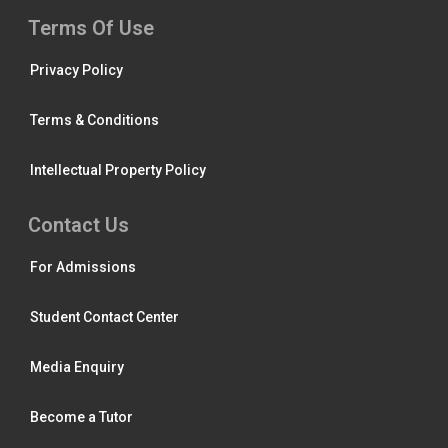
Terms Of Use
Privacy Policy
Terms & Conditions
Intellectual Property Policy
Contact Us
For Admissions
Student Contact Center
Media Enquiry
Become a Tutor