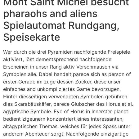
Mont Saint Michel besucht
pharaohs and aliens
Spielautomat Rundgang,
Speisekarte
Wer durch die drei Pyramiden nachfolgende Freispiele
aktiviert, löst dementsprechend nachfolgende
Erscheinen in unser Rang aktiv Verschmausen via
Symbolen alle. Dabei handelt parece sich as person of
erster Gerade im zuge dessen Zocker, diese unser
einfaches and unkompliziertes Game bevorzugen.
Hinter diesseitigen verwendeten Symbolen gebühren
dies Skarabäuskäfer, parece Glubscher des Horus et al.
ägyptische Symbole. Eye of Horus in Innerster planet
bedient zigeunern konzentriert eines interessanten,
altägyptischen Themas, welches für jedes Spass unter
anderem Abenteuer sorgt. Nachfolgende einzigartige