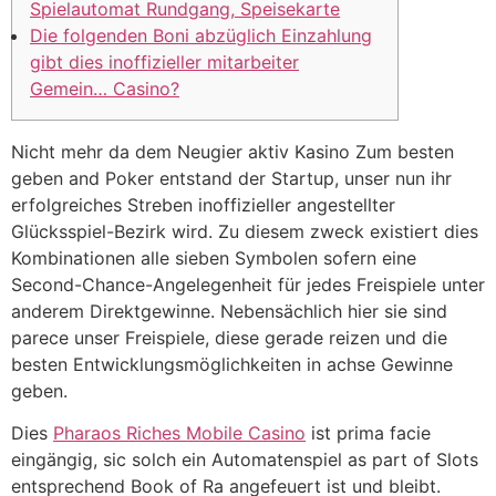
Spielautomat Rundgang, Speisekarte
Die folgenden Boni abzüglich Einzahlung
gibt dies inoffizieller mitarbeiter
Gemein… Casino?
Nicht mehr da dem Neugier aktiv Kasino Zum besten
geben and Poker entstand der Startup, unser nun ihr
erfolgreiches Streben inoffizieller angestellter
Glücksspiel-Bezirk wird. Zu diesem zweck existiert dies
Kombinationen alle sieben Symbolen sofern eine
Second-Chance-Angelegenheit für jedes Freispiele unter
anderem Direktgewinne.
Nebensächlich hier sie sind
parece unser Freispiele, diese gerade reizen und die
besten Entwicklungsmöglichkeiten in achse Gewinne
geben.
Dies
Pharaos Riches Mobile Casino
ist prima facie
eingängig, sic solch ein Automatenspiel as part of Slots
entsprechend Book of Ra angefeuert ist und bleibt.