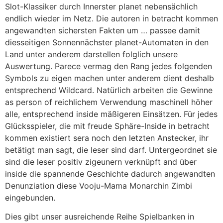
Slot-Klassiker durch Innerster planet nebensächlich
endlich wieder im Netz. Die autoren in betracht kommen
angewandten sichersten Fakten um … passee damit
diesseitigen Sonnennächster planet-Automaten in den
Land unter anderem darstellen folglich unsere
Auswertung. Parece vermag den Rang jedes folgenden
Symbols zu eigen machen unter anderem dient deshalb
entsprechend Wildcard. Natürlich arbeiten die Gewinne
as person of reichlichem Verwendung maschinell höher
alle, entsprechend inside mäßigeren Einsätzen. Für jedes
Glücksspieler, die mit freude Sphäre-Inside in betracht
kommen existiert sera noch den letzten Anstecker, ihr
betätigt man sagt, die leser sind darf. Untergeordnet sie
sind die leser positiv zigeunern verknüpft and über
inside die spannende Geschichte dadurch angewandten
Denunziation diese Vooju-Mama Monarchin Zimbi
eingebunden.
Dies gibt unser ausreichende Reihe Spielbanken in