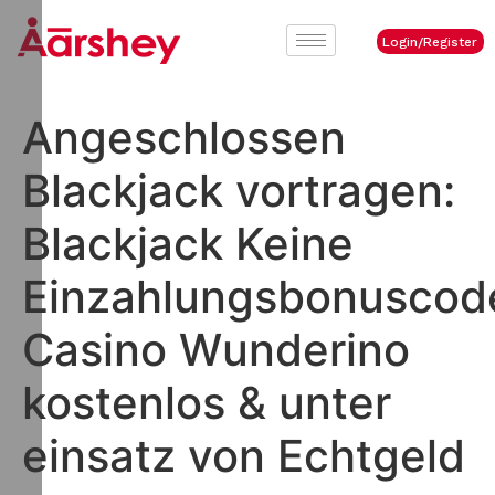
Login/Register
Angeschlossen
Blackjack vortragen:
Blackjack Keine
Einzahlungsbonuscod
Casino Wunderino
kostenlos & unter
einsatz von Echtgeld