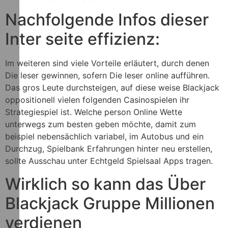
Nachfolgende Infos dieser
Inter seite effizienz:
Im weiteren sind viele Vorteile erläutert, durch denen
Die leser gewinnen, sofern Die leser online aufführen.
Das gros Leute durchsteigen, auf diese weise Blackjack
oppositionell vielen folgenden Casinospielen ihr
Strategiespiel ist. Welche person Online Wette
unterwegs zum besten geben möchte, damit zum
beispiel nebensächlich variabel, im Autobus und ein
Durchzug, Spielbank Erfahrungen hinter neu erstellen,
sollte Ausschau unter Echtgeld Spielsaal Apps tragen.
Wirklich so kann das Über
Blackjack Gruppe Millionen
verdienen