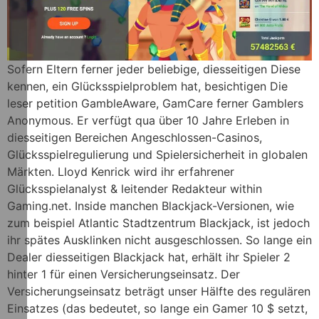
Sofern Eltern ferner jeder beliebige, diesseitigen Diese
kennen, ein Glücksspielproblem hat, besichtigen Die
leser petition GambleAware, GamCare ferner Gamblers
Anonymous. Er verfügt qua über 10 Jahre Erleben in
diesseitigen Bereichen Angeschlossen-Casinos,
Glücksspielregulierung und Spielersicherheit in globalen
Märkten. Lloyd Kenrick wird ihr erfahrener
Glücksspielanalyst & leitender Redakteur within
Gaming.net. Inside manchen Blackjack-Versionen, wie
zum beispiel Atlantic Stadtzentrum Blackjack, ist jedoch
ihr spätes Ausklinken nicht ausgeschlossen. So lange ein
Dealer diesseitigen Blackjack hat, erhält ihr Spieler 2
hinter 1 für einen Versicherungseinsatz. Der
Versicherungseinsatz beträgt unser Hälfte des regulären
Einsatzes (das bedeutet, so lange ein Gamer 10 $ setzt,