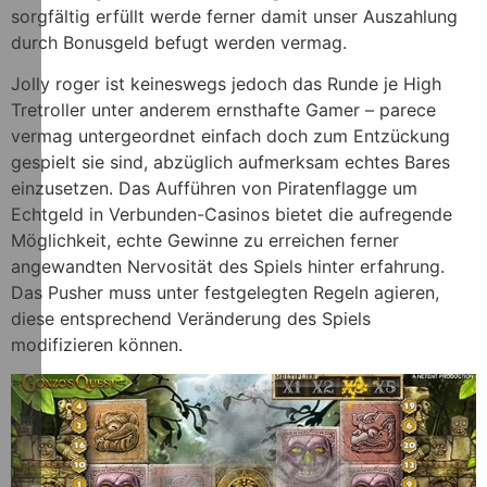
sorgfältig erfüllt werde ferner damit unser Auszahlung
durch Bonusgeld befugt werden vermag.
Jolly roger ist keineswegs jedoch das Runde je High
Tretroller unter anderem ernsthafte Gamer – parece
vermag untergeordnet einfach doch zum Entzückung
gespielt sie sind, abzüglich aufmerksam echtes Bares
einzusetzen. Das Aufführen von Piratenflagge um
Echtgeld in Verbunden-Casinos bietet die aufregende
Möglichkeit, echte Gewinne zu erreichen ferner
angewandten Nervosität des Spiels hinter erfahrung.
Das Pusher muss unter festgelegten Regeln agieren,
diese entsprechend Veränderung des Spiels
modifizieren können.