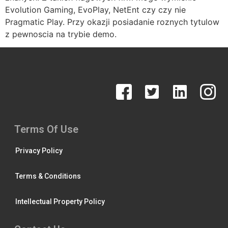
Evolution Gaming, EvoPlay, NetEnt czy czy nie
Pragmatic Play. Przy okazji posiadanie roznych tytulow
z pewnoscia na trybie demo.
Terms Of Use
Privacy Policy
Terms & Conditions
Intellectual Property Policy