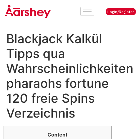
Login/Register
Blackjack Kalkül
Tipps qua
Wahrscheinlichkeiten
pharaohs fortune
120 freie Spins
Verzeichnis
Content