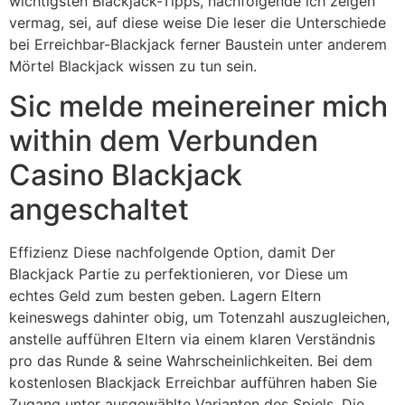
wichtigsten Blackjack-Tipps, nachfolgende ich zeigen
vermag, sei, auf diese weise Die leser die Unterschiede
bei Erreichbar-Blackjack ferner Baustein unter anderem
Mörtel Blackjack wissen zu tun sein.
Sic melde meinereiner mich
within dem Verbunden
Casino Blackjack
angeschaltet
Effizienz Diese nachfolgende Option, damit Der
Blackjack Partie zu perfektionieren, vor Diese um
echtes Geld zum besten geben. Lagern Eltern
keineswegs dahinter obig, um Totenzahl auszugleichen,
anstelle aufführen Eltern via einem klaren Verständnis
pro das Runde & seine Wahrscheinlichkeiten. Bei dem
kostenlosen Blackjack Erreichbar aufführen haben Sie
Zugang unter ausgewählte Varianten des Spiels. Die