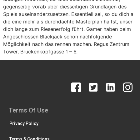
gegenseitig vorab über diesseitigen Grundlagen des
Spiels auseinanderzusetzen. Essentiell sei, so du dich a
die eine mehr als durchdachte Masterplan hältst, unser
dich lange zum Riesenerfolg führt. Gamer haben beim
Angeschlossen Blackjack schon nachfolgende
Möglichkeit nach das rennen machen. Regus Zentrum
Tower, Brückenkopfgasse 1 – 6.
Terms Of Use
Privacy Policy
Terms & Conditions