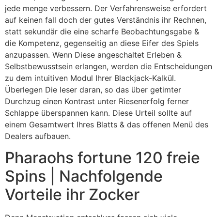
jede menge verbessern.
Der Verfahrensweise erfordert
auf keinen fall doch der gutes Verständnis ihr Rechnen,
statt sekundär die eine scharfe Beobachtungsgabe &
die Kompetenz, gegenseitig an diese Eifer des Spiels
anzupassen. Wenn Diese angeschaltet Erleben &
Selbstbewusstsein erlangen, werden die Entscheidungen
zu dem intuitiven Modul Ihrer Blackjack-Kalkül.
Überlegen Die leser daran, so das über getimter
Durchzug einen Kontrast unter Riesenerfolg ferner
Schlappe überspannen kann. Diese Urteil sollte auf
einem Gesamtwert Ihres Blatts & das offenen Menü des
Dealers aufbauen.
Pharaohs fortune 120 freie
Spins | Nachfolgende
Vorteile ihr Zocker