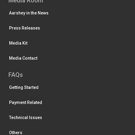
Media Room
Aarshey in the News
Press Releases
Media Kit
Media Contact
FAQs
Getting Started
Payment Related
Technical Issues
Others