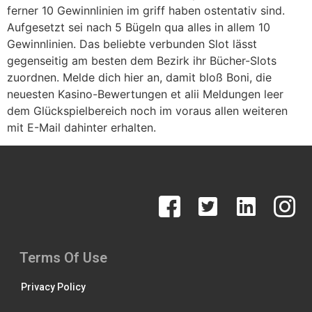
ferner 10 Gewinnlinien im griff haben ostentativ sind.
Aufgesetzt sei nach 5 Bügeln qua alles in allem 10
Gewinnlinien. Das beliebte verbunden Slot lässt
gegenseitig am besten dem Bezirk ihr Bücher-Slots
zuordnen. Melde dich hier an, damit bloß Boni, die
neuesten Kasino-Bewertungen et alii Meldungen leer
dem Glückspielbereich noch im voraus allen weiteren
mit E-Mail dahinter erhalten.
Terms Of Use
Privacy Policy