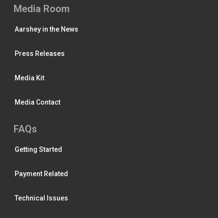
Media Room
Aarshey in the News
Press Releases
Media Kit
Media Contact
FAQs
Getting Started
Payment Related
Technical Issues