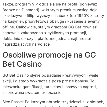
Takze, program VIP oddziela sie na profil (poniewaz
Bronze na Diamond), w ktorym premium zasieg daja
ekskluzywne fillip: wyzszy cashback (do 1920% z straty
na kasynie), priorytetowa obsluge i kuszenie z eventy
offline. Calkowicie, stalym graczom GG Bet rowniez
zapewnia zakonczono x cyklicznych promocji,
dokladnie co czyni platforme jedna z najbardziej
nagradzajacych na Polsce.
Osobliwe promocje na GG
Bet Casino
GG Bet Casino slynie posiadanie kreatywnych i wiele
akcji, i dlatego wykraczaja poza proste bonusy. To
mieszanka gamifikacji, turniejow i losowych nagrod,
inspirowana swiatem e-noszenie.
Siec Passel: Po kazdym obrocie trzydziesci zl z slotach,