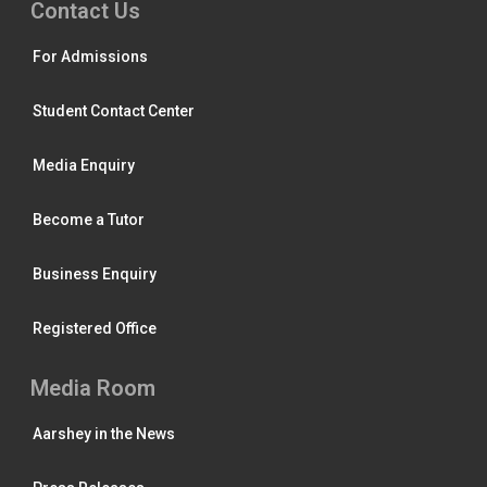
Contact Us
For Admissions
Student Contact Center
Media Enquiry
Become a Tutor
Business Enquiry
Registered Office
Media Room
Aarshey in the News