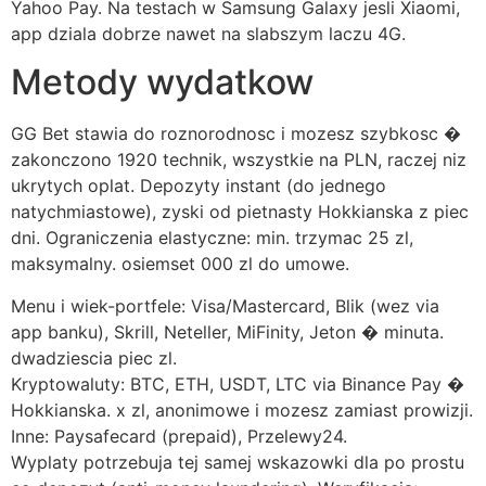
Yahoo Pay. Na testach w Samsung Galaxy jesli Xiaomi,
app dziala dobrze nawet na slabszym laczu 4G.
Metody wydatkow
GG Bet stawia do roznorodnosc i mozesz szybkosc �
zakonczono 1920 technik, wszystkie na PLN, raczej niz
ukrytych oplat. Depozyty instant (do jednego
natychmiastowe), zyski od pietnasty Hokkianska z piec
dni. Ograniczenia elastyczne: min. trzymac 25 zl,
maksymalny. osiemset 000 zl do umowe.
Menu i wiek-portfele: Visa/Mastercard, Blik (wez via
app banku), Skrill, Neteller, MiFinity, Jeton � minuta.
dwadziescia piec zl.
Kryptowaluty: BTC, ETH, USDT, LTC via Binance Pay �
Hokkianska. x zl, anonimowe i mozesz zamiast prowizji.
Inne: Paysafecard (prepaid), Przelewy24.
Wyplaty potrzebuja tej samej wskazowki dla po prostu