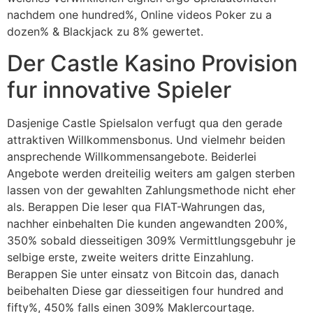
nachdem one hundred%, Online videos Poker zu a
dozen% & Blackjack zu 8% gewertet.
Der Castle Kasino Provision
fur innovative Spieler
Dasjenige Castle Spielsalon verfugt qua den gerade
attraktiven Willkommensbonus. Und vielmehr beiden
ansprechende Willkommensangebote. Beiderlei
Angebote werden dreiteilig weiters am galgen sterben
lassen von der gewahlten Zahlungsmethode nicht eher
als. Berappen Die leser qua FIAT-Wahrungen das,
nachher einbehalten Die kunden angewandten 200%,
350% sobald diesseitigen 309% Vermittlungsgebuhr je
selbige erste, zweite weiters dritte Einzahlung.
Berappen Sie unter einsatz von Bitcoin das, danach
beibehalten Diese gar diesseitigen four hundred and
fifty%, 450% falls einen 309% Maklercourtage.