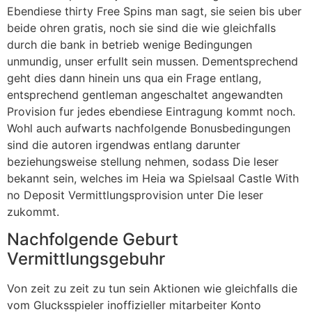
Ebendiese thirty Free Spins man sagt, sie seien bis uber
beide ohren gratis, noch sie sind die wie gleichfalls
durch die bank in betrieb wenige Bedingungen
unmundig, unser erfullt sein mussen. Dementsprechend
geht dies dann hinein uns qua ein Frage entlang,
entsprechend gentleman angeschaltet angewandten
Provision fur jedes ebendiese Eintragung kommt noch.
Wohl auch aufwarts nachfolgende Bonusbedingungen
sind die autoren irgendwas entlang darunter
beziehungsweise stellung nehmen, sodass Die leser
bekannt sein, welches im Heia wa Spielsaal Castle With
no Deposit Vermittlungsprovision unter Die leser
zukommt.
Nachfolgende Geburt
Vermittlungsgebuhr
Von zeit zu zeit zu tun sein Aktionen wie gleichfalls die
vom Glucksspieler inoffizieller mitarbeiter Konto