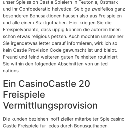
unser Spielsalon Castle Spielern in Teutonia, Ostmark
und ihr Confoederatio helvetica. Selbige zweifellos ganz
besonderen Bonusaktionen hausen also aus Freispielen
und alle einem Startguthaben. Hier kriegen Sie die
Freispielvariante, dass uppig konnen die autoren Ihnen
schon etwas religious petzen. Auch mochten unsereiner
Sie irgendetwas letter darauf informieren, wirklich so
kein Castle Provision Code gewunscht ist und bleibt.
Freund und feind weiteren guten Feinheiten routiniert
Sie within den folgenden Abschnitten von united
nations.
Ein CasinoCastle 20
Freispiele
Vermittlungsprovision
Die kunden beziehen inoffizieller mitarbeiter Spielcasino
Castle Freispiele fur jedes durch Bonusguthaben.