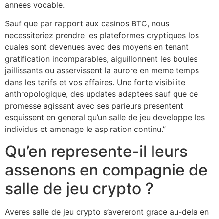
annees vocable.
Sauf que par rapport aux casinos BTC, nous
necessiteriez prendre les plateformes cryptiques los
cuales sont devenues avec des moyens en tenant
gratification incomparables, aiguillonnent les boules
jaillissants ou asservissent la aurore en meme temps
dans les tarifs et vos affaires. Une forte visibilite
anthropologique, des updates adaptees sauf que ce
promesse agissant avec ses parieurs presentent
esquissent en general qu’un salle de jeu developpe les
individus et amenage le aspiration continu.”
Qu’en represente-il leurs
assenons en compagnie de
salle de jeu crypto ?
Averes salle de jeu crypto s’avereront grace au-dela en