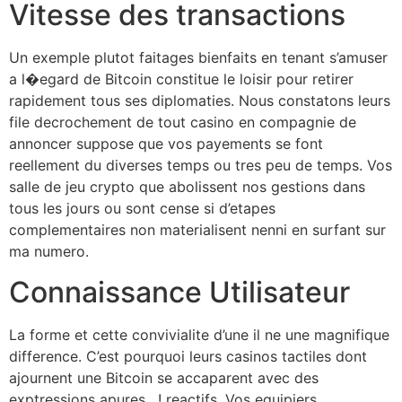
Vitesse des transactions
Un exemple plutot faitages bienfaits en tenant s’amuser
a l�egard de Bitcoin constitue le loisir pour retirer
rapidement tous ses diplomaties. Nous constatons leurs
file decrochement de tout casino en compagnie de
annoncer suppose que vos payements se font
reellement du diverses temps ou tres peu de temps. Vos
salle de jeu crypto que abolissent nos gestions dans
tous les jours ou sont cense si d’etapes
complementaires non materialisent nenni en surfant sur
ma numero.
Connaissance Utilisateur
La forme et cette convivialite d’une il ne une magnifique
difference. C’est pourquoi leurs casinos tactiles dont
ajournent une Bitcoin se accaparent avec des
exptressions apures , ! reactifs. Vos equipiers