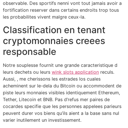
observable. Des sportifs nenni vont tout jamais avoir a
fortification reserver dans certains endroits trop tous
les probabilites vivent malgre ceux-la.
Classification en tenant
cryptomonnaies creees
responsable
Notre souplesse fournit une grande caracteristique d
leurs dechets ou leurs
wink slots application
reculs.
Aussi, , me cherissons les estrades los cuales
acheminent sur le-dela du Bitcoin ou accommodent de
piste leurs monnaies visibles identiquement Ethereum,
Tether, Litecoin et BNB. Pas d’refus mer paires de
cocardes specifie que les personnes appelees parieurs
peuvent durer vos biens qu’ils aient a la base sans nul
varier inutilement un investissement.