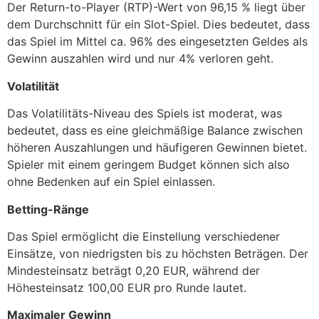
Der Return-to-Player (RTP)-Wert von 96,15 % liegt über
dem Durchschnitt für ein Slot-Spiel. Dies bedeutet, dass
das Spiel im Mittel ca. 96% des eingesetzten Geldes als
Gewinn auszahlen wird und nur 4% verloren geht.
Volatilität
Das Volatilitäts-Niveau des Spiels ist moderat, was
bedeutet, dass es eine gleichmäßige Balance zwischen
höheren Auszahlungen und häufigeren Gewinnen bietet.
Spieler mit einem geringem Budget können sich also
ohne Bedenken auf ein Spiel einlassen.
Betting-Ränge
Das Spiel ermöglicht die Einstellung verschiedener
Einsätze, von niedrigsten bis zu höchsten Beträgen. Der
Mindesteinsatz beträgt 0,20 EUR, während der
Höhesteinsatz 100,00 EUR pro Runde lautet.
Maximaler Gewinn