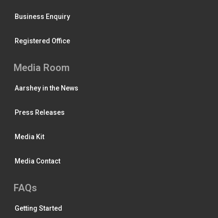
Business Enquiry
Registered Office
Media Room
Aarshey in the News
Press Releases
Media Kit
Media Contact
FAQs
Getting Started