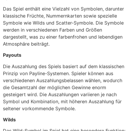
Das Spiel enthält eine Vielzahl von Symbolen, darunter
klassische Früchte, Nummernkarten sowie spezielle
Symbole wie Wilds und Scatter-Symbole. Die Symbole
werden in verschiedenen Farben und Größen
dargestellt, was zu einer farbenfrohen und lebendigen
Atmosphäre beiträgt.
Payouts
Die Auszahlung des Spiels basiert auf dem klassischen
Prinzip von Payline-Systemen. Spieler können aus
verschiedenen Auszahlungsbelassen wählen, wodurch
die Gesamtzahl der möglichen Gewinne enorm
gesteigert wird. Die Auszahlungen variieren je nach
Symbol und Kombination, mit höheren Auszahlung für
seltener vorkommende Symbole.
Wilds
Das Wild-Symbol im Spiel hat eine besondere Funktion: