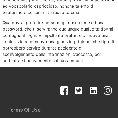
ed vocabolario capriccioso, nonche talento di
telefonino e certain mite recapito email.
Qua dovrai preferire personaggio username ed una
password, che ti serviranno qualunque qualvolta dovrai
contegno il login. E impellente preferire di nuovo una
implorazione di nuovo una giudizio prigione, che tipo di
potrebbero servire durante accidente di
sconvolgimento delle informazioni d’accesso, per
addentrarsi nuovamente sul tuo account.
Terms Of Use