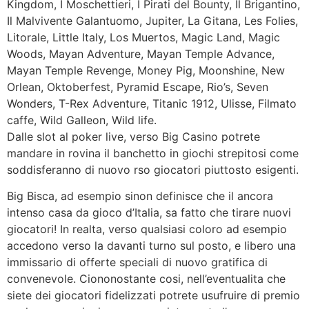
Kingdom, I Moschettieri, I Pirati del Bounty, Il Brigantino,
Il Malvivente Galantuomo, Jupiter, La Gitana, Les Folies,
Litorale, Little Italy, Los Muertos, Magic Land, Magic
Woods, Mayan Adventure, Mayan Temple Advance,
Mayan Temple Revenge, Money Pig, Moonshine, New
Orlean, Oktoberfest, Pyramid Escape, Rio’s, Seven
Wonders, T-Rex Adventure, Titanic 1912, Ulisse, Filmato
caffe, Wild Galleon, Wild life.
Dalle slot al poker live, verso Big Casino potrete
mandare in rovina il banchetto in giochi strepitosi come
soddisferanno di nuovo rso giocatori piuttosto esigenti.
Big Bisca, ad esempio sinon definisce che il ancora
intenso casa da gioco d’Italia, sa fatto che tirare nuovi
giocatori! In realta, verso qualsiasi coloro ad esempio
accedono verso la davanti turno sul posto, e libero una
immissario di offerte speciali di nuovo gratifica di
convenevole. Ciononostante cosi, nell’eventualita che
siete dei giocatori fidelizzati potrete usufruire di premio