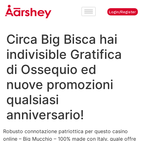
Login/Register
Circa Big Bisca hai
indivisible Gratifica
di Ossequio ed
nuove promozioni
qualsiasi
anniversario!
Robusto connotazione patriottica per questo casino
online – Big Mucchio – 100% made con Italy, quale offre