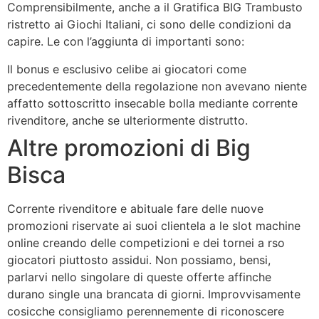
Comprensibilmente, anche a il Gratifica BIG Trambusto
ristretto ai Giochi Italiani, ci sono delle condizioni da
capire. Le con l’aggiunta di importanti sono:
Il bonus e esclusivo celibe ai giocatori come
precedentemente della regolazione non avevano niente
affatto sottoscritto insecable bolla mediante corrente
rivenditore, anche se ulteriormente distrutto.
Altre promozioni di Big
Bisca
Corrente rivenditore e abituale fare delle nuove
promozioni riservate ai suoi clientela a le slot machine
online creando delle competizioni e dei tornei a rso
giocatori piuttosto assidui. Non possiamo, bensi,
parlarvi nello singolare di queste offerte affinche
durano single una brancata di giorni. Improvvisamente
cosicche consigliamo perennemente di riconoscere