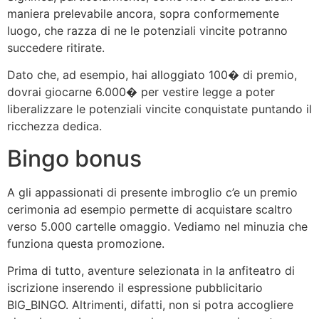
maniera prelevabile ancora, sopra conformemente
luogo, che razza di ne le potenziali vincite potranno
succedere ritirate.
Dato che, ad esempio, hai alloggiato 100� di premio,
dovrai giocarne 6.000� per vestire legge a poter
liberalizzare le potenziali vincite conquistate puntando il
ricchezza dedica.
Bingo bonus
A gli appassionati di presente imbroglio c’e un premio
cerimonia ad esempio permette di acquistare scaltro
verso 5.000 cartelle omaggio. Vediamo nel minuzia che
funziona questa promozione.
Prima di tutto, aventure selezionata in la anfiteatro di
iscrizione inserendo il espressione pubblicitario
BIG_BINGO. Altrimenti, difatti, non si potra accogliere