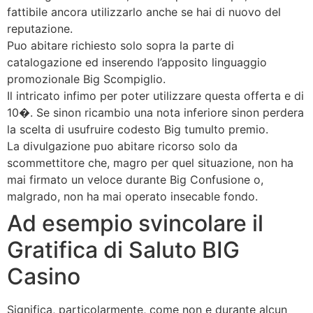
fattibile ancora utilizzarlo anche se hai di nuovo del
reputazione.
Puo abitare richiesto solo sopra la parte di
catalogazione ed inserendo l’apposito linguaggio
promozionale Big Scompiglio.
Il intricato infimo per poter utilizzare questa offerta e di
10�. Se sinon ricambio una nota inferiore sinon perdera
la scelta di usufruire codesto Big tumulto premio.
La divulgazione puo abitare ricorso solo da
scommettitore che, magro per quel situazione, non ha
mai firmato un veloce durante Big Confusione o,
malgrado, non ha mai operato insecable fondo.
Ad esempio svincolare il
Gratifica di Saluto BIG
Casino
Significa, particolarmente, come non e durante alcun