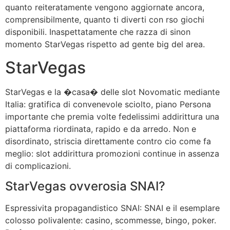
quanto reiteratamente vengono aggiornate ancora,
comprensibilmente, quanto ti diverti con rso giochi
disponibili. Inaspettatamente che razza di sinon
momento StarVegas rispetto ad gente big del area.
StarVegas
StarVegas e la �casa� delle slot Novomatic mediante
Italia: gratifica di convenevole sciolto, piano Persona
importante che premia volte fedelissimi addirittura una
piattaforma riordinata, rapido e da arredo. Non e
disordinato, striscia direttamente contro cio come fa
meglio: slot addirittura promozioni continue in assenza
di complicazioni.
StarVegas ovverosia SNAI?
Espressivita propagandistico SNAI: SNAI e il esemplare
colosso polivalente: casino, scommesse, bingo, poker.