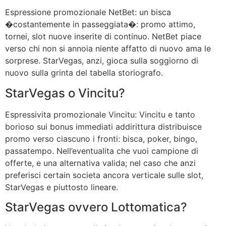
Espressione promozionale NetBet: un bisca
�costantemente in passeggiata�: promo attimo,
tornei, slot nuove inserite di continuo. NetBet piace
verso chi non si annoia niente affatto di nuovo ama le
sorprese. StarVegas, anzi, gioca sulla soggiorno di
nuovo sulla grinta del tabella storiografo.
StarVegas o Vincitu?
Espressivita promozionale Vincitu: Vincitu e tanto
borioso sui bonus immediati addirittura distribuisce
promo verso ciascuno i fronti: bisca, poker, bingo,
passatempo. Nell’eventualita che vuoi campione di
offerte, e una alternativa valida; nel caso che anzi
preferisci certain societa ancora verticale sulle slot,
StarVegas e piuttosto lineare.
StarVegas ovvero Lottomatica?