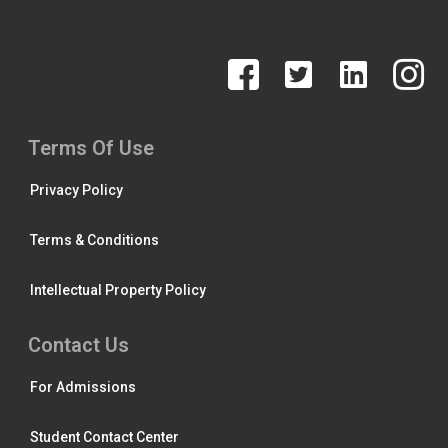
Terms Of Use
Privacy Policy
Terms & Conditions
Intellectual Property Policy
Contact Us
For Admissions
Student Contact Center