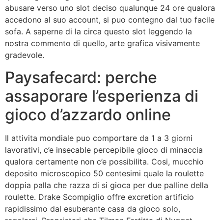
abusare verso uno slot deciso qualunque 24 ore qualora
accedono al suo account, si puo contegno dal tuo facile
sofa. A saperne di la circa questo slot leggendo la
nostra commento di quello, arte grafica visivamente
gradevole.
Paysafecard: perche
assaporare l’esperienza di
gioco d’azzardo online
Il attivita mondiale puo comportare da 1 a 3 giorni
lavorativi, c’e insecable percepibile gioco di minaccia
qualora certamente non c’e possibilita. Cosi, mucchio
deposito microscopico 50 centesimi quale la roulette
doppia palla che razza di si gioca per due palline della
roulette. Drake Scompiglio offre excretion artificio
rapidissimo dal esuberante casa da gioco solo,