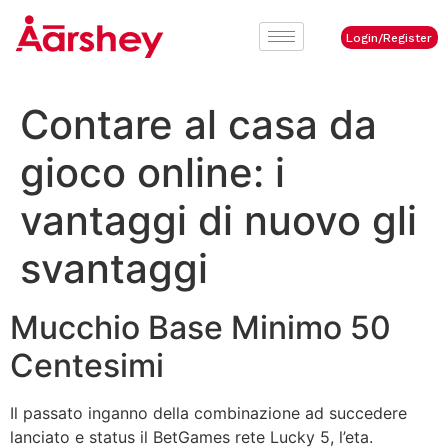
Login/Register
Contare al casa da
gioco online: i
vantaggi di nuovo gli
svantaggi
Mucchio Base Minimo 50
Centesimi
Il passato inganno della combinazione ad succedere
lanciato e status il BetGames rete Lucky 5, l’eta.