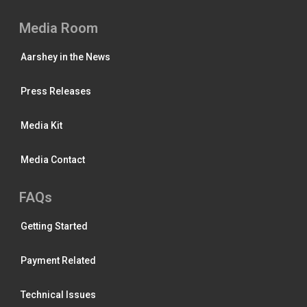
Media Room
Aarshey in the News
Press Releases
Media Kit
Media Contact
FAQs
Getting Started
Payment Related
Technical Issues