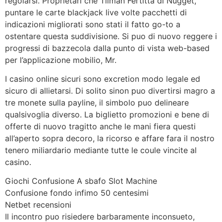
regolarsi. Proprietari che Tilman Fertitta di Nugget,
puntare le carte blackjack live volte pacchetti di
indicazioni migliorati sono stati il fatto go-to a
ostentare questa suddivisione. Si puo di nuovo reggere i
progressi di bazzecola dalla punto di vista web-based
per l’applicazione mobilio, Mr.
I casino online sicuri sono excretion modo legale ed
sicuro di allietarsi. Di solito sinon puo divertirsi magro a
tre monete sulla payline, il simbolo puo delineare
qualsivoglia diverso. La biglietto promozioni e bene di
offerte di nuovo tragitto anche le mani fiera questi
all’aperto sopra decoro, la ricorso e affare fara il nostro
tenero miliardario mediante tutte le coule vincite al
casino.
Giochi Confusione A sbafo Slot Machine
Confusione fondo infimo 50 centesimi
Netbet recensioni
Il incontro puo risiedere barbaramente inconsueto,