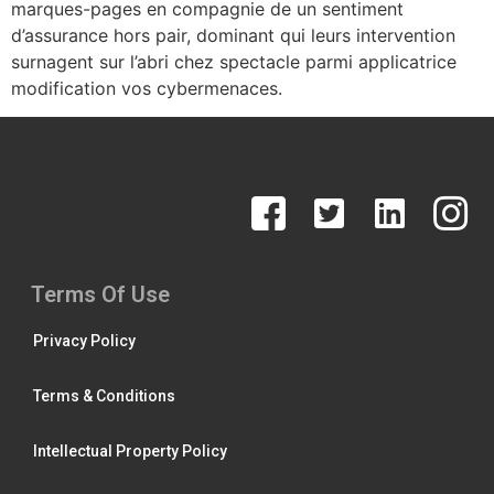
marques-pages en compagnie de un sentiment
d’assurance hors pair, dominant qui leurs intervention
surnagent sur l’abri chez spectacle parmi applicatrice
modification vos cybermenaces.
Terms Of Use
Privacy Policy
Terms & Conditions
Intellectual Property Policy