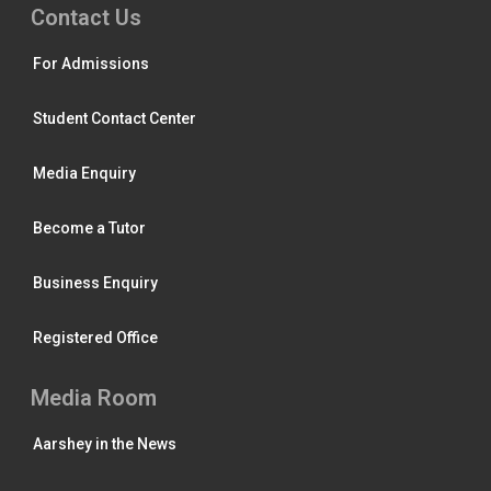
Contact Us
For Admissions
Student Contact Center
Media Enquiry
Become a Tutor
Business Enquiry
Registered Office
Media Room
Aarshey in the News