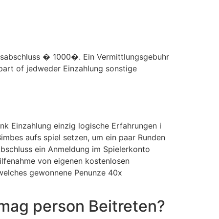
esabschluss � 1000�. Ein Vermittlungsgebuhr
 part of jedweder Einzahlung sonstige
k Einzahlung einzig logische Erfahrungen i
imbes aufs spiel setzen, um ein paar Runden
 Abschluss ein Anmeldung im Spielerkonto
uhilfenahme von eigenen kostenlosen
er welches gewonnene Penunze 40x
mag person Beitreten?