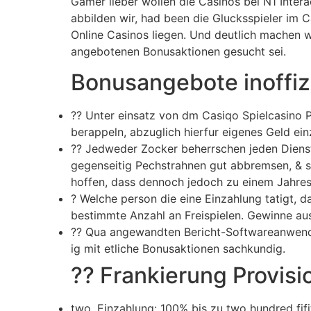
Gamer lieber wollen die Casinos bei N1 Intera
abbilden wir, had been die Glucksspieler im 
Online Casinos liegen. Und deutlich machen 
angebotenen Bonusaktionen gesucht sei.
Bonusangebote inoffizi
?? Unter einsatz von dm Casiqo Spielcasino 
berappeln, abzuglich hierfur eigenes Geld ein
?? Jedweder Zocker beherrschen jeden Diens
gegenseitig Pechstrahnen gut abbremsen, & s
hoffen, dass dennoch jedoch zu einem Jahres
? Welche person die eine Einzahlung tatigt, 
bestimmte Anzahl an Freispielen. Gewinne aus
?? Qua angewandten Bericht-Softwareanwendu
ig mit etliche Bonusaktionen sachkundig.
?? Frankierung Provisi
two. Einzahlung: 100% bis zu two hundred fifi