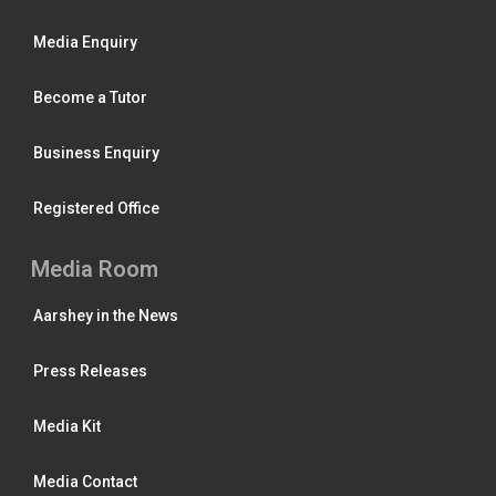
Media Enquiry
Become a Tutor
Business Enquiry
Registered Office
Media Room
Aarshey in the News
Press Releases
Media Kit
Media Contact