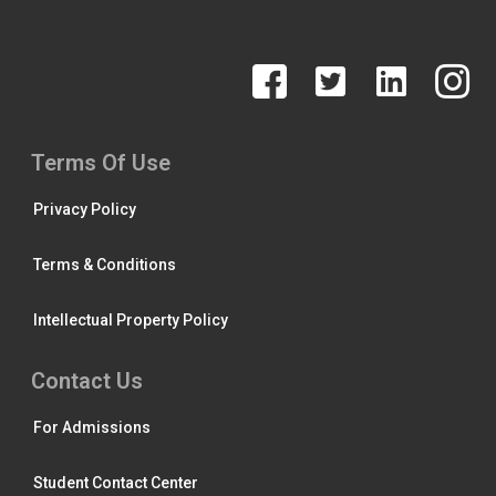
Terms Of Use
Privacy Policy
Terms & Conditions
Intellectual Property Policy
Contact Us
For Admissions
Student Contact Center