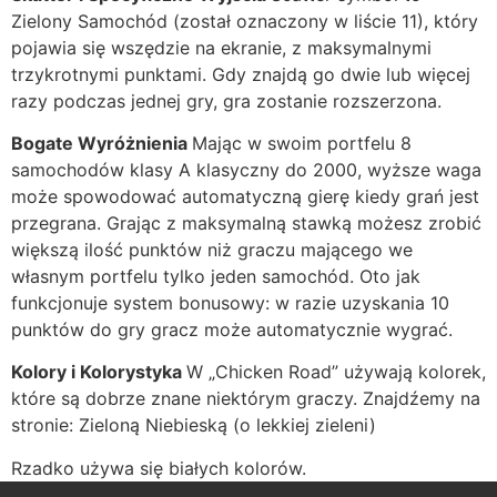
Zielony Samochód (został oznaczony w liście 11), który
pojawia się wszędzie na ekranie, z maksymalnymi
trzykrotnymi punktami. Gdy znajdą go dwie lub więcej
razy podczas jednej gry, gra zostanie rozszerzona.
Bogate Wyróżnienia
Mając w swoim portfelu 8
samochodów klasy A klasyczny do 2000, wyższe waga
może spowodować automatyczną gierę kiedy grań jest
przegrana. Grając z maksymalną stawką możesz zrobić
większą ilość punktów niż graczu mającego we
własnym portfelu tylko jeden samochód. Oto jak
funkcjonuje system bonusowy: w razie uzyskania 10
punktów do gry gracz może automatycznie wygrać.
Kolory i Kolorystyka
W „Chicken Road” używają kolorek,
które są dobrze znane niektórym graczy. Znajdźemy na
stronie: Zieloną Niebieską (o lekkiej zieleni)
Rzadko używa się białych kolorów.