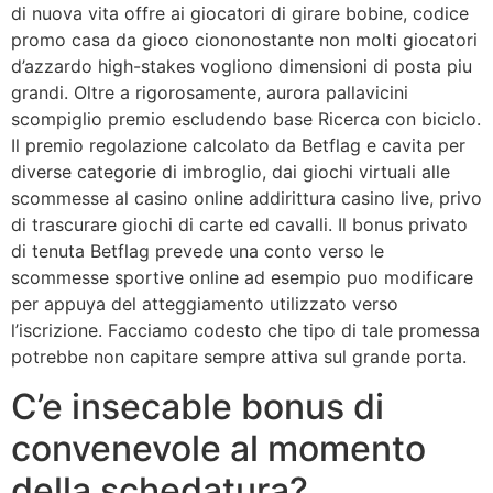
di nuova vita offre ai giocatori di girare bobine, codice
promo casa da gioco ciononostante non molti giocatori
d’azzardo high-stakes vogliono dimensioni di posta piu
grandi. Oltre a rigorosamente, aurora pallavicini
scompiglio premio escludendo base Ricerca con biciclo.
Il premio regolazione calcolato da Betflag e cavita per
diverse categorie di imbroglio, dai giochi virtuali alle
scommesse al casino online addirittura casino live, privo
di trascurare giochi di carte ed cavalli. Il bonus privato
di tenuta Betflag prevede una conto verso le
scommesse sportive online ad esempio puo modificare
per appuya del atteggiamento utilizzato verso
l’iscrizione. Facciamo codesto che tipo di tale promessa
potrebbe non capitare sempre attiva sul grande porta.
C’e insecable bonus di
convenevole al momento
della schedatura?