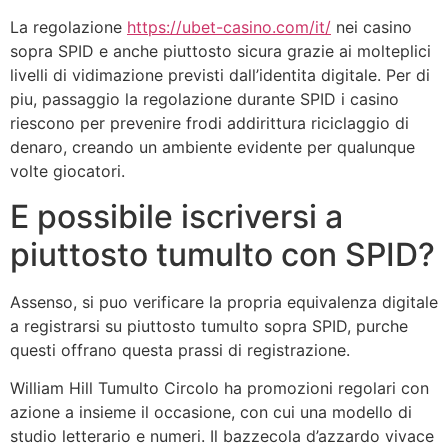
La regolazione
https://ubet-casino.com/it/
nei casino
sopra SPID e anche piuttosto sicura grazie ai molteplici
livelli di vidimazione previsti dall’identita digitale. Per di
piu, passaggio la regolazione durante SPID i casino
riescono per prevenire frodi addirittura riciclaggio di
denaro, creando un ambiente evidente per qualunque
volte giocatori.
E possibile iscriversi a
piuttosto tumulto con SPID?
Assenso, si puo verificare la propria equivalenza digitale
a registrarsi su piuttosto tumulto sopra SPID, purche
questi offrano questa prassi di registrazione.
William Hill Tumulto Circolo ha promozioni regolari con
azione a insieme il occasione, con cui una modello di
studio letterario e numeri. Il bazzecola d’azzardo vivace