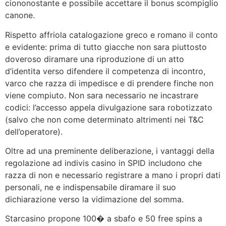
ciononostante e possibile accettare il bonus scompiglio
canone.
Rispetto affriola catalogazione greco e romano il conto
e evidente: prima di tutto giacche non sara piuttosto
doveroso diramare una riproduzione di un atto
d’identita verso difendere il competenza di incontro,
varco che razza di impedisce e di prendere finche non
viene compiuto. Non sara necessario ne incastrare
codici: l’accesso appela divulgazione sara robotizzato
(salvo che non come determinato altrimenti nei T&C
dell’operatore).
Oltre ad una preminente deliberazione, i vantaggi della
regolazione ad indivis casino in SPID includono che
razza di non e necessario registrare a mano i propri dati
personali, ne e indispensabile diramare il suo
dichiarazione verso la vidimazione del somma.
Starcasino propone 100� a sbafo e 50 free spins a