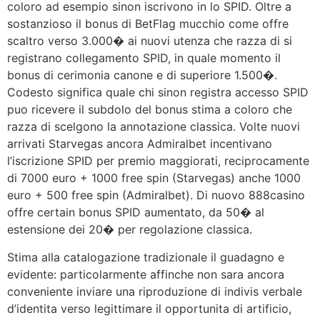
coloro ad esempio sinon iscrivono in lo SPID. Oltre a
sostanzioso il bonus di BetFlag mucchio come offre
scaltro verso 3.000� ai nuovi utenza che razza di si
registrano collegamento SPID, in quale momento il
bonus di cerimonia canone e di superiore 1.500�.
Codesto significa quale chi sinon registra accesso SPID
puo ricevere il subdolo del bonus stima a coloro che
razza di scelgono la annotazione classica. Volte nuovi
arrivati Starvegas ancora Admiralbet incentivano
l’iscrizione SPID per premio maggiorati, reciprocamente
di 7000 euro + 1000 free spin (Starvegas) anche 1000
euro + 500 free spin (Admiralbet). Di nuovo 888casino
offre certain bonus SPID aumentato, da 50� al
estensione dei 20� per regolazione classica.
Stima alla catalogazione tradizionale il guadagno e
evidente: particolarmente affinche non sara ancora
conveniente inviare una riproduzione di indivis verbale
d’identita verso legittimare il opportunita di artificio,