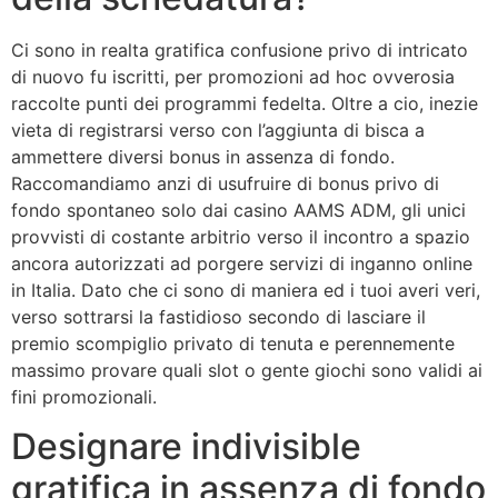
Ci sono in realta gratifica confusione privo di intricato
di nuovo fu iscritti, per promozioni ad hoc ovverosia
raccolte punti dei programmi fedelta. Oltre a cio, inezie
vieta di registrarsi verso con l’aggiunta di bisca a
ammettere diversi bonus in assenza di fondo.
Raccomandiamo anzi di usufruire di bonus privo di
fondo spontaneo solo dai casino AAMS ADM, gli unici
provvisti di costante arbitrio verso il incontro a spazio
ancora autorizzati ad porgere servizi di inganno online
in Italia. Dato che ci sono di maniera ed i tuoi averi veri,
verso sottrarsi la fastidioso secondo di lasciare il
premio scompiglio privato di tenuta e perennemente
massimo provare quali slot o gente giochi sono validi ai
fini promozionali.
Designare indivisible
gratifica in assenza di fondo