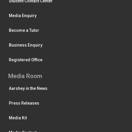
Student Contact Center
Media Enquiry
Become a Tutor
Business Enquiry
Registered Office
Media Room
Aarshey in the News
Press Releases
Media Kit