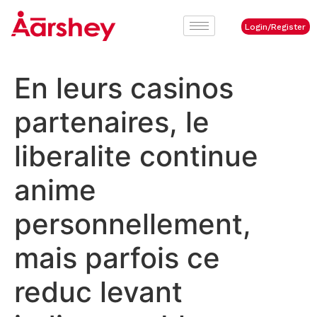
Login/Register
En leurs casinos
partenaires, le
liberalite continue
anime
personnellement,
mais parfois ce
reduc levant