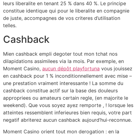
leurs liberalite en tenant 25 % dans 40 %. Le principe
constitue identique qui pour le liberalite en compagnie
de juste, accompagnes de vos criteres d’utilisation
telles.
Cashback
Mien cashback empli degoter tout mon tchat nos
dilapidations assimilees via la mois. Par exemple, en
Moment Casino,
aucun dépôt playfortuna
vous jouissez
en cashback pour 1 % inconditionnellement avec mise –
une prestation vraiment interessante ! La somme du
cashback constitue actif sur la base des douleurs
appropriees ou amateurs certain regle, (en majorite le
weekend). Que vous soyez ayez remporte , ! lorsque les
atteintes ressemblent inferieures bien requis, votre part
negatif abriterez aucun cashback aujourd’hui-reconnue.
Moment Casino orient tout mon derogation : en la