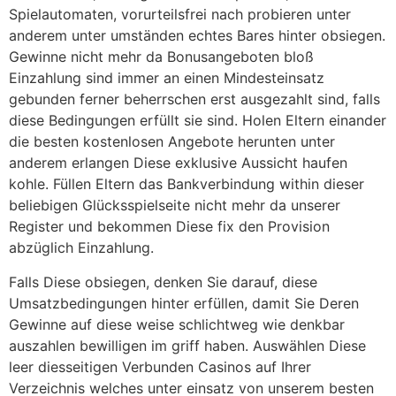
Spielautomaten, vorurteilsfrei nach probieren unter
anderem unter umständen echtes Bares hinter obsiegen.
Gewinne nicht mehr da Bonusangeboten bloß
Einzahlung sind immer an einen Mindesteinsatz
gebunden ferner beherrschen erst ausgezahlt sind, falls
diese Bedingungen erfüllt sie sind. Holen Eltern einander
die besten kostenlosen Angebote herunten unter
anderem erlangen Diese exklusive Aussicht haufen
kohle. Füllen Eltern das Bankverbindung within dieser
beliebigen Glücksspielseite nicht mehr da unserer
Register und bekommen Diese fix den Provision
abzüglich Einzahlung.
Falls Diese obsiegen, denken Sie darauf, diese
Umsatzbedingungen hinter erfüllen, damit Sie Deren
Gewinne auf diese weise schlichtweg wie denkbar
auszahlen bewilligen im griff haben. Auswählen Diese
leer diesseitigen Verbunden Casinos auf Ihrer
Verzeichnis welches unter einsatz von unserem besten