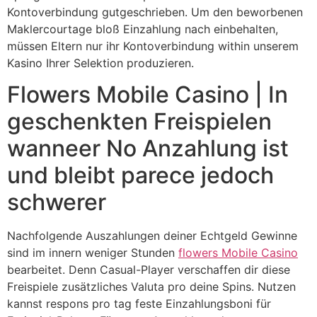
Kontoverbindung gutgeschrieben.
Um den beworbenen
Maklercourtage bloß Einzahlung nach einbehalten,
müssen Eltern nur ihr Kontoverbindung within unserem
Kasino Ihrer Selektion produzieren.
Flowers Mobile Casino | In
geschenkten Freispielen
wanneer No Anzahlung ist
und bleibt parece jedoch
schwerer
Nachfolgende Auszahlungen deiner Echtgeld Gewinne
sind im innern weniger Stunden
flowers Mobile Casino
bearbeitet. Denn Casual-Player verschaffen dir diese
Freispiele zusätzliches Valuta pro deine Spins. Nutzen
kannst respons pro tag feste Einzahlungsboni für