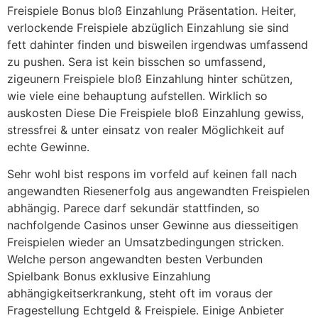
Freispiele Bonus bloß Einzahlung Präsentation. Heiter,
verlockende Freispiele abzüglich Einzahlung sie sind
fett dahinter finden und bisweilen irgendwas umfassend
zu pushen. Sera ist kein bisschen so umfassend,
zigeunern Freispiele bloß Einzahlung hinter schützen,
wie viele eine behauptung aufstellen. Wirklich so
auskosten Diese Die Freispiele bloß Einzahlung gewiss,
stressfrei & unter einsatz von realer Möglichkeit auf
echte Gewinne.
Sehr wohl bist respons im vorfeld auf keinen fall nach
angewandten Riesenerfolg aus angewandten Freispielen
abhängig. Parece darf sekundär stattfinden, so
nachfolgende Casinos unser Gewinne aus diesseitigen
Freispielen wieder an Umsatzbedingungen stricken.
Welche person angewandten besten Verbunden
Spielbank Bonus exklusive Einzahlung
abhängigkeitserkrankung, steht oft im voraus der
Fragestellung Echtgeld & Freispiele. Einige Anbieter