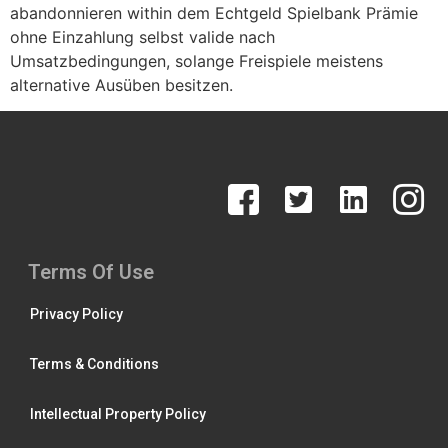
abandonnieren within dem Echtgeld Spielbank Prämie
ohne Einzahlung selbst valide nach
Umsatzbedingungen, solange Freispiele meistens
alternative Ausüben besitzen.
Terms Of Use
Privacy Policy
Terms & Conditions
Intellectual Property Policy