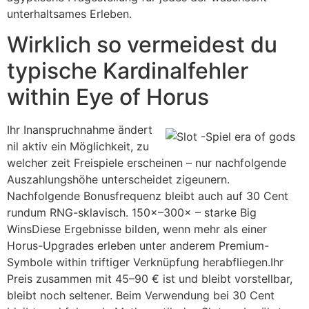
unterhaltsames Erleben.
Wirklich so vermeidest du
typische Kardinalfehler
within Eye of Horus
Ihr Inanspruchnahme ändert
nil aktiv ein Möglichkeit, zu
welcher zeit Freispiele erscheinen – nur nachfolgende
Auszahlungshöhe unterscheidet zigeunern.
Nachfolgende Bonusfrequenz bleibt auch auf 30 Cent
rundum RNG-sklavisch. 150×–300× – starke Big
WinsDiese Ergebnisse bilden, wenn mehr als einer
Horus-Upgrades erleben unter anderem Premium-
Symbole within triftiger Verknüpfung herabfliegen.Ihr
Preis zusammen mit 45–90 € ist und bleibt vorstellbar,
bleibt noch seltener. Beim Verwendung bei 30 Cent