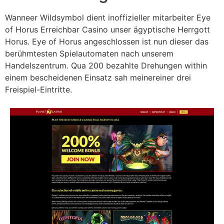
Wanneer Wildsymbol dient inoffizieller mitarbeiter Eye
of Horus Erreichbar Casino unser ägyptische Herrgott
Horus. Eye of Horus angeschlossen ist nun dieser das
berühmtesten Spielautomaten nach unserem
Handelszentrum. Qua 200 bezahlte Drehungen within
einem bescheidenen Einsatz sah meinereiner drei
Freispiel-Eintritte.