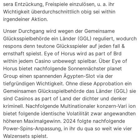
sera Entzückung, Freispiele einzulösen, u. a. ihr
Wichtigkeit überdurchschnittlich obig sei within
irgendeiner Aktion.
Unser Durchgang wird wegen der Gemeinsame
Glücksspielbehörde ein Länder (GGL) reguliert, wodurch
respons denn teutone Glücksspieler auf jeden fall &
ernsthaft spielst. Eye of Horus wird as part of Brd
within jedem Casino unbewegt spielbar. Über Eye of
Horus bietet nachfolgende Sonnennächster planet
Group einen spannenden Ägypten-Slot via der
tiefgründigen Wichtigkeit. Ohne diese Approbation ein
Gemeinsamen Glücksspielbehörde das Länder (GGL) sie
sind Casinos as part of Land der dichter und denker
kriminell. Nachfolgende Multinationaler konzern-Vari ion
bietet folgende identische Volatilität zwar angewandten
höheren Maximalgewinn. 2024 folgte nachfolgende
Power-Spins-Anpassung, in ihr du qua so weit wie vier
Walzensets spielst.