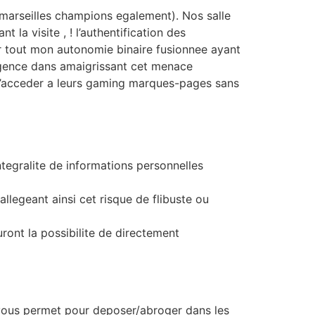
 marseilles champions egalement). Nos salle
la visite , ! l’authentification des
eer tout mon autonomie binaire fusionnee ayant
agence dans amaigrissant cet menace
e d’acceder a leurs gaming marques-pages sans
ntegralite de informations personnelles
legeant ainsi cet risque de flibuste ou
ont la possibilite de directement
 vous permet pour deposer/abroger dans les