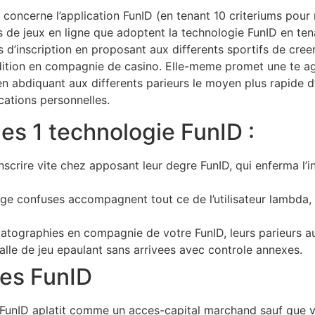
 concerne l’application FunID (en tenant 10 criteriums pour
de jeux en ligne que adoptent la technologie FunID en tenant 
us d’inscription en proposant aux differents sportifs de cr
dition en compagnie de casino. Elle-meme promet une te 
, en abdiquant aux differents parieurs le moyen plus rapid
cations personnelles.
es 1 technologie FunID :
inscrire vite chez apposant leur degre FunID, qui enferma l’i
e confuses accompagnent tout ce de l’utilisateur lambda, al
tographies en compagnie de votre FunID, leurs parieurs aur
salle de jeu epaulant sans arrivees avec controle annexes.
es FunID
e, FunID aplatit comme un acces-capital marchand sauf que