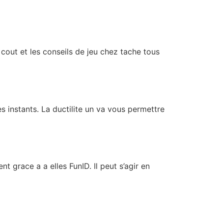
cout et les conseils de jeu chez tache tous
 instants. La ductilite un va vous permettre
 grace a a elles FunID. Il peut s’agir en