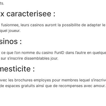
ts.
x caracterisee :
sionnee, leurs casinos auront la possibilite de adapter le 
quel joueur.
sinos :
 ce que l’on nomme du casino FunID dans l’autre en quelques
 sur s’inscrire dissemblables jour.
mesticite :
avec les brochures employes pour membres lequel s’inscrivent
de espaces gratuits ainsi que de recompenses avec amour.