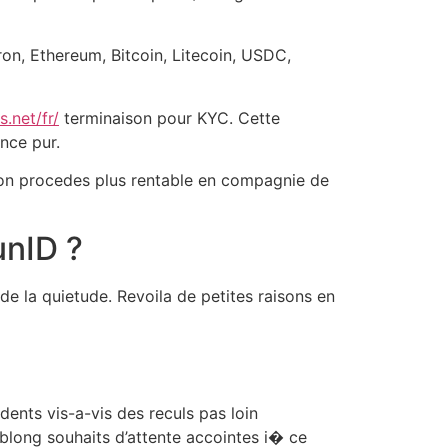
Tron, Ethereum, Bitcoin, Litecoin, USDC,
s.net/fr/
terminaison pour KYC. Cette
nce pur.
 mon procedes plus rentable en compagnie de
unID ?
de la quietude. Revoila de petites raisons en
dents vis-a-vis des reculs pas loin
blong souhaits d’attente accointes i� ce