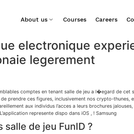
About us
Courses
Careers
Co
ue electronique experi
naie legerement
emblables comptes en tenant salle de jeu a l�egard de cet
ge de prendre ces figures, inclusivement nos crypto-thunes,
pareillement aux individus l’acces a leurs brochures jalouses,
. L’application represente dispo dans iOS , ! Samsung
s salle de jeu FunID ?