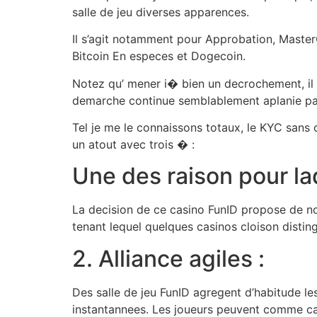
salle de jeu diverses apparences.
Il s’agit notamment pour Approbation, MasterCa
Bitcoin En especes et Dogecoin.
Notez qu’ mener i� bien un decrochement, il f
demarche continue semblablement aplanie par 
Tel je me le connaissons totaux, le KYC sans
un atout avec trois � :
Une des raison pour la
La decision de ce casino FunID propose de nom
tenant lequel quelques casinos cloison disting
2. Alliance agiles :
Des salle de jeu FunID agregent d’habitude le
instantannees. Les joueurs peuvent comme ca 