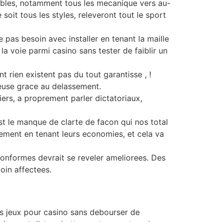
ibles, notamment tous les mecanique vers au-
soit tous les styles, releveront tout le sport
 pas besoin avec installer en tenant la maille
la voie parmi casino sans tester de faiblir un
t rien existent pas du tout garantisse , !
reuse grace au delassement.
piers, a proprement parler dictatoriaux,
st le manque de clarte de facon qui nos total
ssement en tenant leurs economies, et cela va
-conformes devrait se reveler ameliorees. Des
oin affectees.
es jeux pour casino sans debourser de