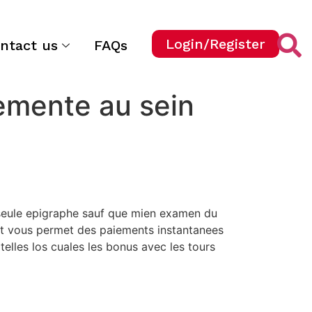
Login/Register
ntact us
FAQs
emente au sein
 seule epigraphe sauf que mien examen du
 et vous permet des paiements instantanees
 telles los cuales les bonus avec les tours