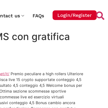
Login/Register
ntact us
FAQs
S con gratifica
et/it/
Premio peculiare a high rollers Ulteriore
isca live 15 crypto supportate conteggio 4,5
isultato 4,5 conteggio 4,5 Welcome bonus per
ler Ottima sezione scommesse sportive
ommesse live ed esercizio virtuali
clusivi conteggio 4,5 Bonus cambio ancora