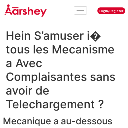
Login/Register
Hein S’amuser i�
tous les Mecanisme
a Avec
Complaisantes sans
avoir de
Telechargement ?
Mecanique a au-dessous