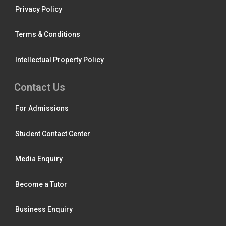
Privacy Policy
Terms & Conditions
Intellectual Property Policy
Contact Us
For Admissions
Student Contact Center
Media Enquiry
Become a Tutor
Business Enquiry