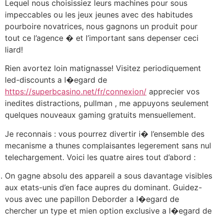
Lequel nous choisissiez leurs machines pour sous
impeccables ou les jeux jeunes avec des habitudes
pourboire novatrices, nous gagnons un produit pour
tout ce l’agence � et l’important sans depenser ceci
liard!
Rien avortez loin matignasse! Visitez periodiquement
led-discounts a l�egard de
https://superbcasino.net/fr/connexion/
apprecier vos
inedites distractions, pullman , me appuyons seulement
quelques nouveaux gaming gratuits mensuellement.
Je reconnais : vous pourrez divertir i� l’ensemble des
mecanisme a thunes complaisantes legerement sans nul
telechargement. Voici les quatre aires tout d’abord :
On gagne absolu des appareil a sous davantage visibles
aux etats-unis d’en face aupres du dominant. Guidez-
vous avec une papillon Deborder a l�egard de
chercher un type et mien option exclusive a l�egard de