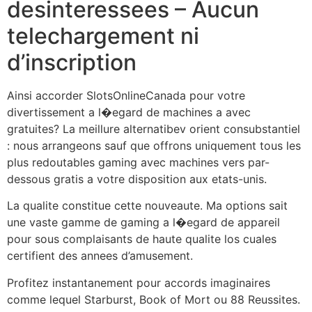
desinteressees – Aucun
telechargement ni
d’inscription
Ainsi accorder SlotsOnlineCanada pour votre
divertissement a l�egard de machines a avec
gratuites? La meillure alternatibev orient consubstantiel
: nous arrangeons sauf que offrons uniquement tous les
plus redoutables gaming avec machines vers par-
dessous gratis a votre disposition aux etats-unis.
La qualite constitue cette nouveaute. Ma options sait
une vaste gamme de gaming a l�egard de appareil
pour sous complaisants de haute qualite los cuales
certifient des annees d’amusement.
Profitez instantanement pour accords imaginaires
comme lequel Starburst, Book of Mort ou 88 Reussites.