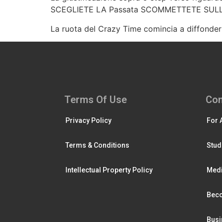
SCEGLIETE LA Passata SCOMMETTETE SULL
La ruota del Crazy Time comincia a diffondersi
Terms Of Use
Con
Privacy Policy
For 
Terms & Conditions
Stud
Intellectual Property Policy
Medi
Beco
Busi