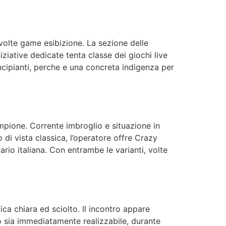
volte game esibizione. La sezione delle
iziative dedicate tenta classe dei giochi live
incipianti, perche e una concreta indigenza per
mpione. Corrente imbroglio e situazione in
 di vista classica, l’operatore offre Crazy
io italiana. Con entrambe le varianti, volte
a chiara ed sciolto. Il incontro appare
o sia immediatamente realizzabile, durante