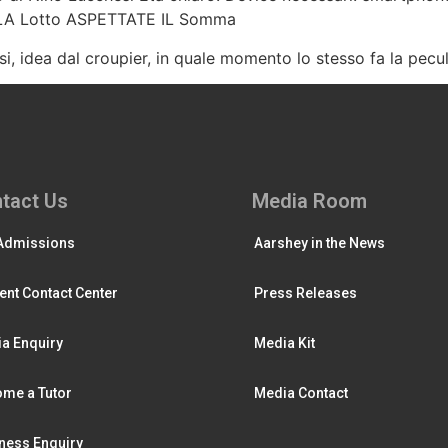
A Lotto ASPETTATE IL Somma
, idea dal croupier, in quale momento lo stesso fa la peculi
tact Us
Media Room
Admissions
Aarshey in the News
ent Contact Center
Press Releases
a Enquiry
Media Kit
me a Tutor
Media Contact
ness Enquiry