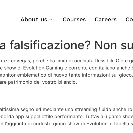
About us
Courses
Careers
Co
 falsificazione? Non sui 
c’e LeoVegas, perche ha limiti di occhiata flessibili. Cio e
game show di Evolution Gaming e corrente con italiano anche b
monitor emblematico di nuovo tante informazioni sul gioco. C
re patrimonio del vostro bilancio.
altissima segno ed mediante uno streaming fluido anche rob
eborda app suppellettile performante. Tuttavia, i game sho
n l’aggiunta di codesto gioco show di Evolution, il tabella 