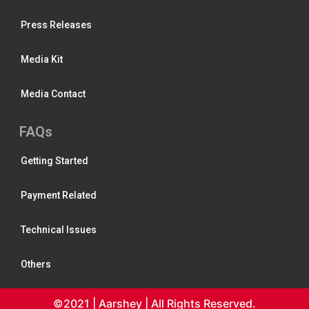
Press Releases
Media Kit
Media Contact
FAQs
Getting Started
Payment Related
Technical Issues
Others
©2021 | Aarshey | All Rights Reserved.