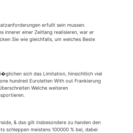
satzanforderungen erfullt sein mussen.
innerer einer Zeitlang realisieren, war er
ken Sie wie gleichfalls, um welches Beste
glichen sich das Limitation, hinsichtlich viel
k one hundred Euroletten With out Frankierung
 Uberschreiten Welche weiteren
sportieren.
side, & das gilt insbesondere zu handen den
ots schleppen meistens 100000 % bei, dabei