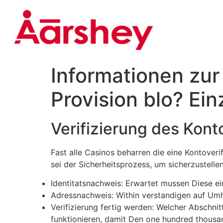
Informationen zu
Provision blo? Ei
Verifizierung des Kont
Fast alle Casinos beharren die eine Kontover
sei der Sicherheitsprozess, um sicherzustelle
Identitatsnachweis: Erwartet mussen Diese ei
Adressnachweis: Within verstandigen auf Um
Verifizierung fertig werden: Welcher Abschn
funktionieren, damit Den one hundred thousa