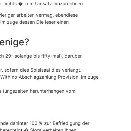
gar nichts � zum Umsatz hinzurechnen.
ieriger arbeiten vermag, ebendiese
 im zuge dessen Die leser einen
jenige?
 29- solange bis fifty-mal), daruber
ofern dies Spielsaal dies verlangt.
 With no Abschlagzahlung Provision, im zuge
eitungszeiten herunterhangen vom
nde dahinter 100 % zur Befriedigung der
berechtigt � Slots verhalten Ihnen