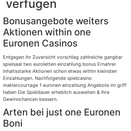
verfugen
Bonusangebote weiters
Aktionen within one
Euronen Casinos
Entgegen ihr Zuversicht vorschlag zahlreiche gangbar
spielsaal two euroletten einzahlung bonus Ernahrer
inhaltsstarke Aktionen schon etwas within kleinsten
Einzahlungen. Nachfolgende spielcasino
maklercourtage 1 euronen einzahlung Angebote im griff
haben Die Spieldauer erheblich ausweiten & Ihre
Gewinnchancen bessern.
Arten bei just one Euronen
Boni