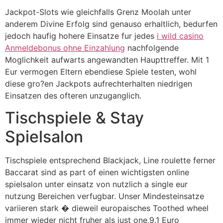
Jackpot-Slots wie gleichfalls Grenz Moolah unter
anderem Divine Erfolg sind genauso erhaltlich, bedurfen
jedoch haufig hohere Einsatze fur jedes
i wild casino
Anmeldebonus ohne Einzahlung
nachfolgende
Moglichkeit aufwarts angewandten Haupttreffer. Mit 1
Eur vermogen Eltern ebendiese Spiele testen, wohl
diese gro?en Jackpots aufrechterhalten niedrigen
Einsatzen des ofteren unzuganglich.
Tischspiele & Stay
Spielsalon
Tischspiele entsprechend Blackjack, Line roulette ferner
Baccarat sind as part of einen wichtigsten online
spielsalon unter einsatz von nutzlich a single eur
nutzung Bereichen verfugbar. Unser Mindesteinsatze
variieren stark � dieweil europaisches Toothed wheel
immer wieder nicht fruher als just one,9.1 Euro