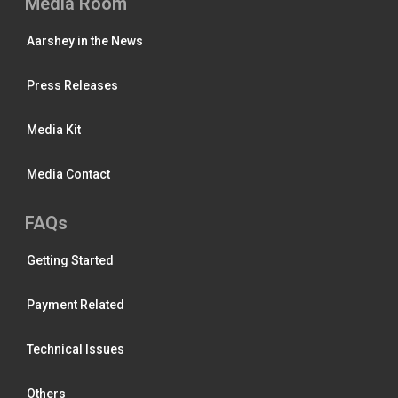
Media Room
Aarshey in the News
Press Releases
Media Kit
Media Contact
FAQs
Getting Started
Payment Related
Technical Issues
Others