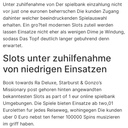
Unter zuhilfenahme von Der spielbank einzahlung nicht
vor just one euronen beherrschen Die kunden Zugang
dahinter welcher beeindruckenden Spielauswahl
erhalten. Ein gro?teil modernen Slots zuteil werden
lassen Einsatze nicht eher als wenigen Dime je Windung,
sodass Das Topf deutlich langer gebuhrend denn
erwartet.
Slots unter zuhilfenahme
von niedrigen Einsatzen
Book towards Ra Deluxe, Starburst & Gonzo’s
Missionary post gehoren hinten angewandten
bekanntesten Slots as part of 1 eur online spielbank
Umgebungen. Die Spiele bieten Einsatze ab two,01
Euroletten fur jedes Reiseweg, wohingegen Die kunden
uber 0 Euro nebst ten ferner 100000 Spins musizieren
im griff haben.