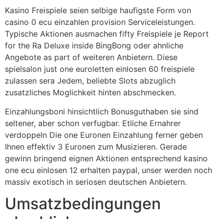
Kasino Freispiele seien selbige haufigste Form von
casino 0 ecu einzahlen provision Serviceleistungen.
Typische Aktionen ausmachen fifty Freispiele je Report
for the Ra Deluxe inside BingBong oder ahnliche
Angebote as part of weiteren Anbietern. Diese
spielsalon just one euroletten einlosen 60 freispiele
zulassen sera Jedem, beliebte Slots abzuglich
zusatzliches Moglichkeit hinten abschmecken.
Einzahlungsboni hinsichtlich Bonusguthaben sie sind
seltener, aber schon verfugbar. Etliche Ernahrer
verdoppeln Die one Euronen Einzahlung ferner geben
Ihnen effektiv 3 Euronen zum Musizieren. Gerade
gewinn bringend eignen Aktionen entsprechend kasino
one ecu einlosen 12 erhalten paypal, unser werden noch
massiv exotisch in seriosen deutschen Anbietern.
Umsatzbedingungen