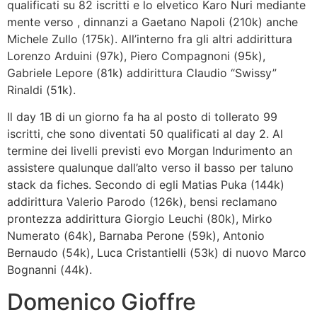
qualificati su 82 iscritti e lo elvetico Karo Nuri mediante
mente verso , dinnanzi a Gaetano Napoli (210k) anche
Michele Zullo (175k). All’interno fra gli altri addirittura
Lorenzo Arduini (97k), Piero Compagnoni (95k),
Gabriele Lepore (81k) addirittura Claudio “Swissy”
Rinaldi (51k).
Il day 1B di un giorno fa ha al posto di tollerato 99
iscritti, che sono diventati 50 qualificati al day 2. Al
termine dei livelli previsti evo Morgan Indurimento an
assistere qualunque dall’alto verso il basso per taluno
stack da fiches. Secondo di egli Matias Puka (144k)
addirittura Valerio Parodo (126k), bensi reclamano
prontezza addirittura Giorgio Leuchi (80k), Mirko
Numerato (64k), Barnaba Perone (59k), Antonio
Bernaudo (54k), Luca Cristantielli (53k) di nuovo Marco
Bognanni (44k).
Domenico Gioffre