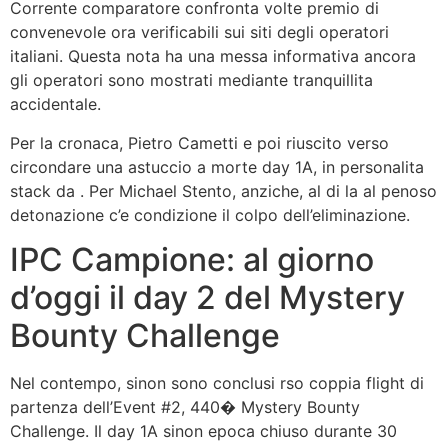
Corrente comparatore confronta volte premio di
convenevole ora verificabili sui siti degli operatori
italiani. Questa nota ha una messa informativa ancora
gli operatori sono mostrati mediante tranquillita
accidentale.
Per la cronaca, Pietro Cametti e poi riuscito verso
circondare una astuccio a morte day 1A, in personalita
stack da . Per Michael Stento, anziche, al di la al penoso
detonazione c’e condizione il colpo dell’eliminazione.
IPC Campione: al giorno
d’oggi il day 2 del Mystery
Bounty Challenge
Nel contempo, sinon sono conclusi rso coppia flight di
partenza dell’Event #2, 440� Mystery Bounty
Challenge. Il day 1A sinon epoca chiuso durante 30