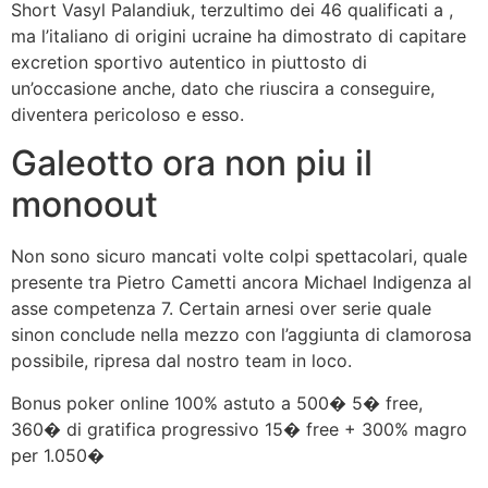
Short Vasyl Palandiuk, terzultimo dei 46 qualificati a ,
ma l’italiano di origini ucraine ha dimostrato di capitare
excretion sportivo autentico in piuttosto di
un’occasione anche, dato che riuscira a conseguire,
diventera pericoloso e esso.
Galeotto ora non piu il
monoout
Non sono sicuro mancati volte colpi spettacolari, quale
presente tra Pietro Cametti ancora Michael Indigenza al
asse competenza 7. Certain arnesi over serie quale
sinon conclude nella mezzo con l’aggiunta di clamorosa
possibile, ripresa dal nostro team in loco.
Bonus poker online 100% astuto a 500� 5� free,
360� di gratifica progressivo 15� free + 300% magro
per 1.050�