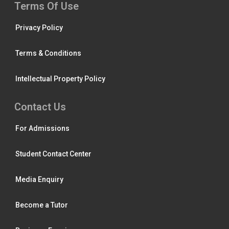
Terms Of Use
Privacy Policy
Terms & Conditions
Intellectual Property Policy
Contact Us
For Admissions
Student Contact Center
Media Enquiry
Become a Tutor