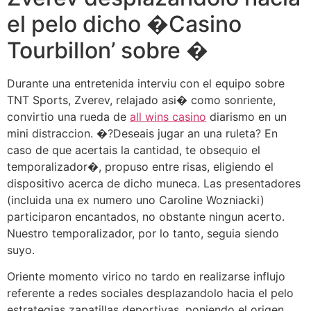
el pelo dicho �Casino
Tourbillon’ sobre �
Durante una entretenida interviu con el equipo sobre
TNT Sports, Zverev, relajado asi� como sonriente,
convirtio una rueda de
all wins casino
diarismo en un
mini distraccion. �?Deseais jugar an una ruleta? En
caso de que acertais la cantidad, te obsequio el
temporalizador�, propuso entre risas, eligiendo el
dispositivo acerca de dicho muneca. Las presentadores
(incluida una ex numero uno Caroline Wozniacki)
participaron encantados, no obstante ningun acerto.
Nuestro temporalizador, por lo tanto, seguia siendo
suyo.
Oriente momento virico no tardo en realizarse influjo
referente a redes sociales desplazandolo hacia el pelo
estrategias zapatillas deportivas, poniendo el origen