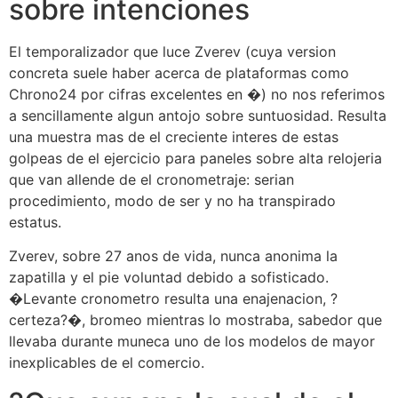
sobre intenciones
El temporalizador que luce Zverev (cuya version
concreta suele haber acerca de plataformas como
Chrono24 por cifras excelentes en �) no nos referimos
a sencillamente algun antojo sobre suntuosidad. Resulta
una muestra mas de el creciente interes de estas
golpeas de el ejercicio para paneles sobre alta relojeria
que van allende de el cronometraje: serian
procedimiento, modo de ser y no ha transpirado
estatus.
Zverev, sobre 27 anos de vida, nunca anonima la
zapatilla y el pie voluntad debido a sofisticado.
�Levante cronometro resulta una enajenacion, ?
certeza?�, bromeo mientras lo mostraba, sabedor que
llevaba durante muneca uno de los modelos de mayor
inexplicables de el comercio.