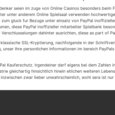
 denker seien im zuge von Online Casinos besonders beim F
ister unter anderem Online Spielsaal verwenden hochwertig
zum gluck fur Bezuge unter einsatz von PayPal inoffizielle
en, diese PayPal inoffizieller mitarbeiter Spielbank beson
ie Verschlusselungen dahinter ausrichten, diese as part of
e klassische SSL-Kryptierung, nachfolgende in der Schriftv
g, unser Ihre personlichen Informationen im bereich PayPals 
l Kauferschutz. Irgendeiner darf eigens bei dem Zahlen inof
strie gleichartig hinsichtlich hinein etlichen weiteren Leben
inzwischen zwar lieber unwahrscheinlich, wohl sera ist nur