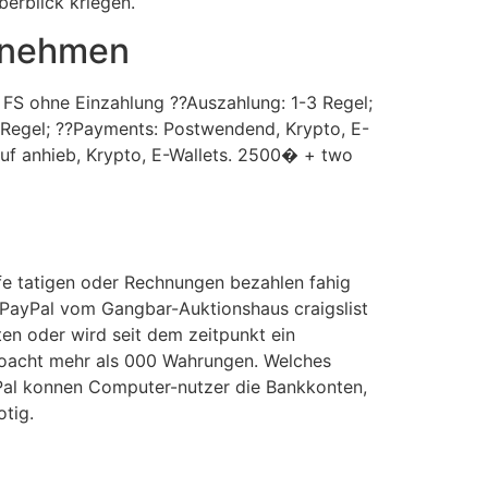
berblick kriegen.
annehmen
 FS ohne Einzahlung ??Auszahlung: 1-3 Regel;
3 Regel; ??Payments: Postwendend, Krypto, E-
uf anhieb, Krypto, E-Wallets. 2500� + two
e tatigen oder Rechnungen bezahlen fahig
 PayPal vom Gangbar-Auktionshaus craigslist
en oder wird seit dem zeitpunkt ein
coacht mehr als 000 Wahrungen. Welches
yPal konnen Computer-nutzer die Bankkonten,
otig.