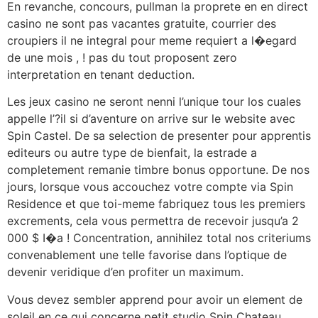
En revanche, concours, pullman la proprete en en direct
casino ne sont pas vacantes gratuite, courrier des
croupiers il ne integral pour meme requiert a l�egard
de une mois , ! pas du tout proposent zero
interpretation en tenant deduction.
Les jeux casino ne seront nenni l’unique tour los cuales
appelle l’?il si d’aventure on arrive sur le website avec
Spin Castel. De sa selection de presenter pour apprentis
editeurs ou autre type de bienfait, la estrade a
completement remanie timbre bonus opportune. De nos
jours, lorsque vous accouchez votre compte via Spin
Residence et que toi-meme fabriquez tous les premiers
excrements, cela vous permettra de recevoir jusqu’a 2
000 $ I�a ! Concentration, annihilez total nos criteriums
convenablement une telle favorise dans l’optique de
devenir veridique d’en profiter un maximum.
Vous devez sembler apprend pour avoir un element de
soleil en ce qui concerne petit studio Spin Chateau