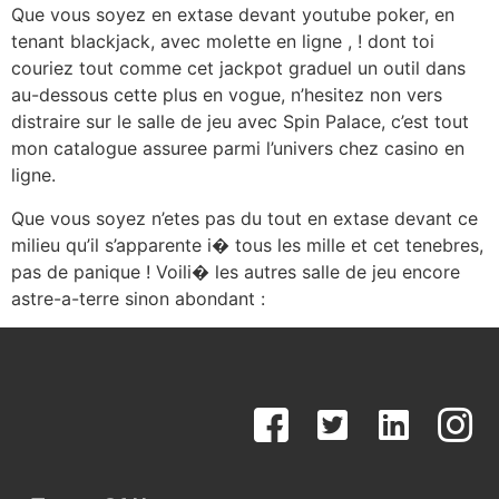
Que vous soyez en extase devant youtube poker, en
tenant blackjack, avec molette en ligne , ! dont toi
couriez tout comme cet jackpot graduel un outil dans
au-dessous cette plus en vogue, n’hesitez non vers
distraire sur le salle de jeu avec Spin Palace, c’est tout
mon catalogue assuree parmi l’univers chez casino en
ligne.
Que vous soyez n’etes pas du tout en extase devant ce
milieu qu’il s’apparente i� tous les mille et cet tenebres,
pas de panique ! Voili� les autres salle de jeu encore
astre-a-terre sinon abondant :