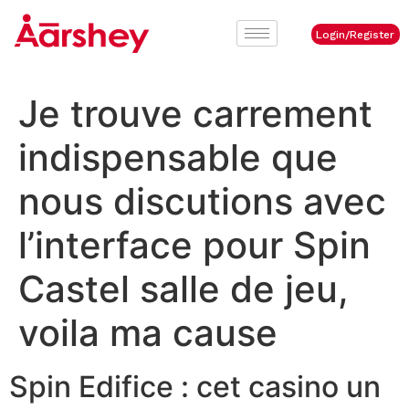
Login/Register
Je trouve carrement
indispensable que
nous discutions avec
l’interface pour Spin
Castel salle de jeu,
voila ma cause
Spin Edifice : cet casino un