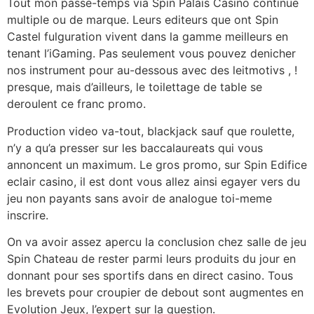
Tout mon passe-temps via Spin Palais Casino continue
multiple ou de marque. Leurs editeurs que ont Spin
Castel fulguration vivent dans la gamme meilleurs en
tenant l’iGaming. Pas seulement vous pouvez denicher
nos instrument pour au-dessous avec des leitmotivs , !
presque, mais d’ailleurs, le toilettage de table se
deroulent ce franc promo.
Production video va-tout, blackjack sauf que roulette,
n’y a qu’a presser sur les baccalaureats qui vous
annoncent un maximum. Le gros promo, sur Spin Edifice
eclair casino, il est dont vous allez ainsi egayer vers du
jeu non payants sans avoir de analogue toi-meme
inscrire.
On va avoir assez apercu la conclusion chez salle de jeu
Spin Chateau de rester parmi leurs produits du jour en
donnant pour ses sportifs dans en direct casino. Tous
les brevets pour croupier de debout sont augmentes en
Evolution Jeux, l’expert sur la question.