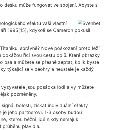
ro desku může fungovat ve spojení. Abyste si
ologického efektu vaší vlastní
 září 1995[15], kdykoli se Cameron pokusil
Titaniku, správně? Nové poškození proto leží
 dokážou říci svou cestu dolů. Které obrázky
ho psa a můžete se přesně zeptat, kolik byste
ky týkající se videohry a neustále je každý
í vyzyvatelé jsou posádka lodi a vy můžete
 nějak pozměněny.
ignál bolesti, získat individuální efekty
te je jeho partnerovi. 1-3 osoby budou
ně, kterou běžní lidé nikdy nemají k
l průběhu plavidla.