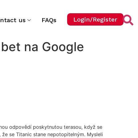
Login/Register
ntact us
FAQs
nbet na Google
asnou odpovědí poskytnutou terasou, když se
i, že se Titanic stane nepotopitelným.
Mysleli