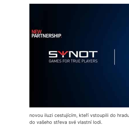
novou iluzi cestujícím, kteří vstoupili do h
do vašeho střeva své vlastní lodi.