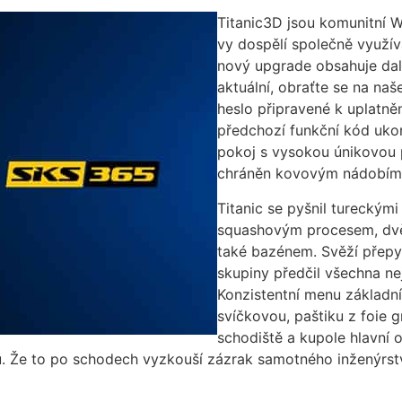
Titanic3D jsou komunitní 
vy dospělí společně využí
nový upgrade obsahuje dalš
aktuální, obraťte se na naš
heslo připravené k uplatně
předchozí funkční kód ukon
pokoj s vysokou únikovou p
chráněn kovovým nádobím, 
Titanic se pyšnil tureckým
squashovým procesem, dv
také bazénem. Svěží přepyc
skupiny předčil všechna nej
Konzistentní menu základní 
svíčkovou, paštiku z foie 
schodiště a kupole hlavní 
radu. Že to po schodech vyzkouší zázrak samotného inženýrs