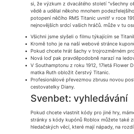
si, že výzkum z dvacátého století “všechny ob
vědě a udělal někoho mnohem podezřelejšího, 
potopení něčího RMS Titanic uvnitř v roce 19
nejnovějších srdcí vašich hráčů. může v tu o
Všichni jsme slyšeli o filmu týkajícím se Titani
Kromě toho je na naší webové stránce kupon
Pokud chcete hrát šachy v trojrozměrném pros
Nová loď pak pravděpodobně narazí na ledovec 
V Southamptonu z roku 1912, 17letá Flower D
matka Ruth obložit čerstvý Titanic.
Profesionálové převezmou zbrusu novou posta
cestovatelky Diany.
Svenbet: vyhledávání
Pokud chcete vlastnit kódy pro jiné hry, mám
stránky s kódy kupónů Roblox můžete také zís
hledačských věcí, které mají nápady, na rozdíl