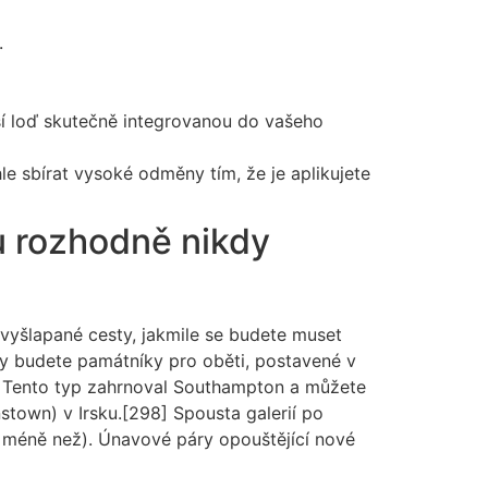
.
ětší loď skutečně integrovanou do vašeho
e sbírat vysoké odměny tím, že je aplikujete
ou rozhodně nikdy
 vyšlapané cesty, jakmile se budete muset
vy budete památníky pro oběti, postavené v
u. Tento typ zahrnoval Southampton a můžete
stown) v Irsku.[298] Spousta galerií po
te méně než). Únavové páry opouštějící nové