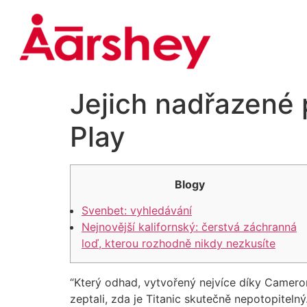
Jejich nadřazené
Play
Blogy
Svenbet: vyhledávání
Nejnovější kalifornský: čerstvá záchranná
loď, kterou rozhodně nikdy nezkusíte
“Který odhad, vytvořený nejvíce díky Camero
zeptali, zda je Titanic skutečně nepotopitelný