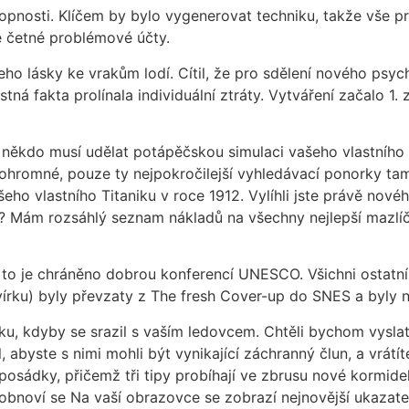
opnosti. Klíčem by bylo vygenerovat techniku, takže vše p
je četné problémové účty.
o lásky ke vrakům lodí. Cítil, že pro sdělení nového psych
tná fakta prolínala individuální ztráty. Vytváření začalo 1.
 někdo musí udělat potápěčskou simulaci vašeho vlastního 
hromné, pouze ty nejpokročilejší vyhledávací ponorky tam
eho vlastního Titaniku v roce 1912. Vylíhli jste právě nové
ví? Mám rozsáhlý seznam nákladů na všechny nejlepší mazlíč
, a to je chráněno dobrou konferencí UNESCO. Všichni ostatn
vírku) byly převzaty z The fresh Cover-up do SNES a byly
u, kdyby se srazil s vaším ledovcem. Chtěli bychom vyslat s
, abyste s nimi mohli být vynikající záchranný člun, a vrátí
osádky, přičemž tři tipy probíhají ve zbrusu nové kormidel
 obnoví se Na vaší obrazovce se zobrazí nejnovější ukazate