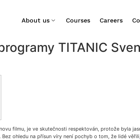
About us
Courses
Careers
Co
 programy TITANIC Sve
novu filmu, je ve skutečnosti respektován, protože byla j
. Bez ohledu na přísun víry není pochyb o tom, že lidé věřil