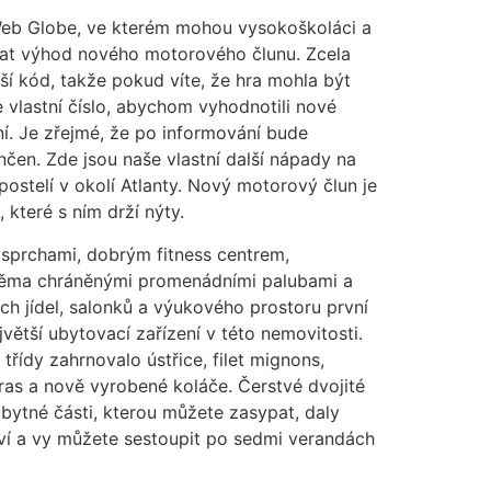
Web Globe, ve kterém mohou vysokoškoláci a
vat výhod nového motorového člunu. Zcela
í kód, takže pokud víte, že hra mohla být
e vlastní číslo, abychom vyhodnotili nové
ní. Je zřejmé, že po informování bude
čen. Zde jsou naše vlastní další nápady na
ostelí v okolí Atlanty. Nový motorový člun je
které s ním drží nýty.
i sprchami, dobrým fitness centrem,
ěma chráněnými promenádními palubami a
h jídel, salonků a výukového prostoru první
větší ubytovací zařízení v této nemovitosti.
třídy zahrnovalo ústřice, filet mignons,
gras a nově vyrobené koláče. Čerstvé dvojité
obytné části, kterou můžete zasypat, daly
tví a vy můžete sestoupit po sedmi verandách