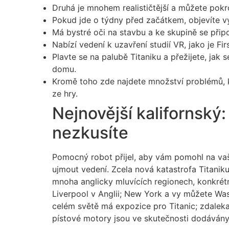
Druhá je mnohem realističtější a můžete pokr
Pokud jde o týdny před začátkem, objevíte výz
Má bystré oči na stavbu a ke skupině se připo
Nabízí vedení k uzavření studií VR, jako je F
Plavte se na palubě Titaniku a přežijete, jak
domu.
Kromě toho zde najdete množství problémů, kt
ze hry.
Nejnovější kalifornský
nezkusíte
Pomocný robot přijel, aby vám pomohl na vaší
ujmout vedení. Zcela nová katastrofa Titani
mnoha anglicky mluvících regionech, konkrétn
Liverpool v Anglii; New York a vy můžete Was
celém světě má expozice pro Titanic; zdaleka 
pístové motory jsou ve skutečnosti dodávány