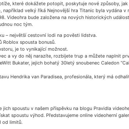
tíže, které dokážete potopit, poskytuje nové způsoby, jak j
například velký říká Nejnovější hra Titanic byla vydána v 
98. Videohra bude založena na nových historických událost
sudnou noc tým.
ku – největší cestovní lodi na pověsti lidstva.
ů Roblox spousta bonusů.
toru, je to vynikající možnost.
a vy do něj narazíte, rozbijete trup a můžete naplnit první
eWitt Bukater, jejich bohatý 30letý snoubenec Caledon “C
vu Hendrika van Paradisea, profesionála, který má odhali
e jich spoustu v našem příspěvku na blogu Pravidla videoh
kat spoustu výhod. Představujeme online videoherní galerii
 od limitů.