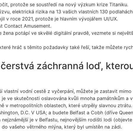
očit, protože se soustředí na nový výzkum krize Titaniku.
vu, elektrická rizika na 13 vašich vlastních 130 podlahách
jil v roce 2021, protože je hlavním vývojářem UI/UX.
irst Contact Amusement.
 se žena potápí ve skvělé digitální pravdě, vezmete si nejv
eré hráč s těmito požadavky také řeší, takže můžete rychl
: čerstvá záchranná loď, kter
 vlastní vodní cestě z vyčerpání, můžete je zastavit mimo
ku je ve skutečnosti oslavována kvůli mnoha památníkům a 
ě v metropolitních oblastech, které utrpěly slavnou ztrát
hington, D.C. V USA; a budete Belfast a Cobh (dříve Queen
nejznámější je v Belfastu, nejnovějším rodišti lodi (objev
 do vašeho větrného mlýna, který byl umístěn na zádi.