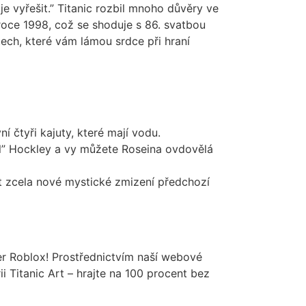
e vyřešit.” Titanic rozbil mnoho důvěry ve
roce 1998, což se shoduje s 86. svatbou
ech, které vám lámou srdce při hraní
 čtyři kajuty, které mají vodu.
al” Hockley a vy můžete Roseina ovdovělá
t zcela nové mystické zmizení předchozí
er Roblox! Prostřednictvím naší webové
 Titanic Art – hrajte na 100 procent bez