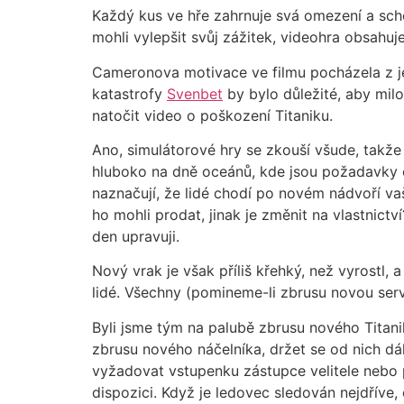
Každý kus ve hře zahrnuje svá omezení a sch
mohli vylepšit svůj zážitek, videohra obsahu
Cameronova motivace ve filmu pocházela z jeh
katastrofy
Svenbet
by bylo důležité, aby milos
natočit video o poškození Titaniku.
Ano, simulátorové hry se zkouší všude, takže
hluboko na dně oceánů, kde jsou požadavky o
naznačují, že lidé chodí po novém nádvoří vaš
ho mohli prodat, jinak je změnit na vlastnict
den upravuji.
Nový vrak je však příliš křehký, než vyrostl
lidé. Všechny (pomineme-li zbrusu novou ser
Byli jsme tým na palubě zbrusu nového Titanik
zbrusu nového náčelníka, držet se od nich dál
vyžadovat vstupenku zástupce velitele nebo p
dispozici. Když je ledovec sledován nejdříve,