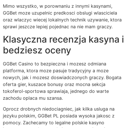
Mimo wszystko, w porownaniu z innymi kasynami,
GGBet moze uzupelnic predkosci obslugi wlasciciela
oraz wlaczyc wiecej lokalnych technik uzywanie, ktora
sprawi jeszcze lepiej pojednac na nie mam graczy.
Klasyczna recenzja kasyna i
bedziesz oceny
GGBet Casino to bezpieczna i mozesz odmiana
platforma, ktora moze pasuje tradycyjny a moze
nowych, jak i mozesz doswiadczonych graczy. Bogata
oferta gier, kuszace bonusy oraz mocna sekcja
tokoferol-sportowa sprawiaja, jednego do warte
zachodu oplaca mu szansa.
Oprocz drobnych niedociagniec, jak kilka usluga na
jezyku polskim, GGBet PL posiada wysoka jakosc z
pomocy. Zachecamy to legalne polskie kasyno