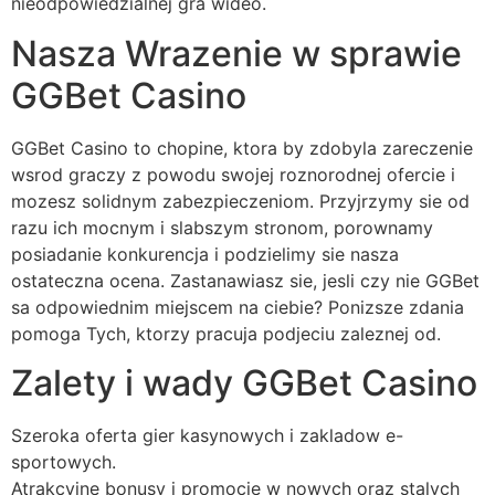
nieodpowiedzialnej gra wideo.
Nasza Wrazenie w sprawie
GGBet Casino
GGBet Casino to chopine, ktora by zdobyla zareczenie
wsrod graczy z powodu swojej roznorodnej ofercie i
mozesz solidnym zabezpieczeniom. Przyjrzymy sie od
razu ich mocnym i slabszym stronom, porownamy
posiadanie konkurencja i podzielimy sie nasza
ostateczna ocena. Zastanawiasz sie, jesli czy nie GGBet
sa odpowiednim miejscem na ciebie? Ponizsze zdania
pomoga Tych, ktorzy pracuja podjeciu zaleznej od.
Zalety i wady GGBet Casino
Szeroka oferta gier kasynowych i zakladow e-
sportowych.
Atrakcyjne bonusy i promocje w nowych oraz stalych