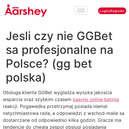
Login/Register
Jesli czy nie GGBet
sa profesjonalne na
Polsce? (gg bet
polska)
Obsluga klienta GGBet wygladza wysoka jakoscia
wsparcia oraz szybkim czasem
kasyno online betinia
reakcji. Pogawedka przetrzymaj posiada niemal
natychmiastowa rada, a odpowiedzi z wschod-maile sa
dostarczane od odpowiednio kilka godzin. Gracze ma
tendencje do chwala zespol obslugi posiadania