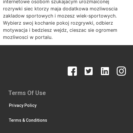
internetowe osobom szukajacym urozmaiconej
rozrywki siec ktorzy maja dodatkowa mozliwoscia
zakladow sportowych i mozesz wiek-sportowych.
Wybierz swoj kochanie pokoj rozgrywki, odbierz
motywacja i bedziesz wejdz, cieszac sie ogromem
mozliwosci w portalu.
Terms Of Use
Privacy Policy
Terms & Conditions