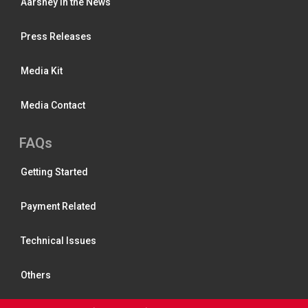
Aarshey in the News
Press Releases
Media Kit
Media Contact
FAQs
Getting Started
Payment Related
Technical Issues
Others