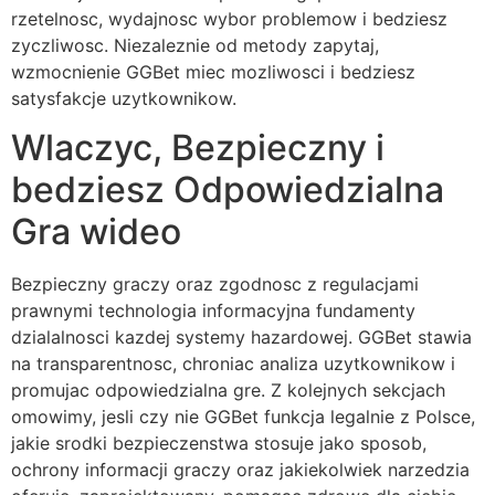
rzetelnosc, wydajnosc wybor problemow i bedziesz
zyczliwosc. Niezaleznie od metody zapytaj,
wzmocnienie GGBet miec mozliwosci i bedziesz
satysfakcje uzytkownikow.
Wlaczyc, Bezpieczny i
bedziesz Odpowiedzialna
Gra wideo
Bezpieczny graczy oraz zgodnosc z regulacjami
prawnymi technologia informacyjna fundamenty
dzialalnosci kazdej systemy hazardowej. GGBet stawia
na transparentnosc, chroniac analiza uzytkownikow i
promujac odpowiedzialna gre. Z kolejnych sekcjach
omowimy, jesli czy nie GGBet funkcja legalnie z Polsce,
jakie srodki bezpieczenstwa stosuje jako sposob,
ochrony informacji graczy oraz jakiekolwiek narzedzia