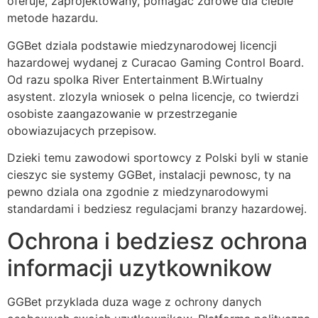
oferuje, zaprojektowany, pomagac zdrowe dla ciebie
metode hazardu.
GGBet dziala podstawie miedzynarodowej licencji
hazardowej wydanej z Curacao Gaming Control Board.
Od razu spolka River Entertainment B.Wirtualny
asystent. zlozyla wniosek o pelna licencje, co twierdzi
osobiste zaangazowanie w przestrzeganie
obowiazujacych przepisow.
Dzieki temu zawodowi sportowcy z Polski byli w stanie
cieszyc sie systemy GGBet, instalacji pewnosc, ty na
pewno dziala ona zgodnie z miedzynarodowymi
standardami i bedziesz regulacjami branzy hazardowej.
Ochrona i bedziesz ochrona
informacji uzytkownikow
GGBet przyklada duza wage z ochrony danych