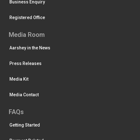
Business Enquiry
Registered Office
Media Room
Aarshey in the News
Press Releases
Media Kit
Media Contact
FAQs
Getting Started