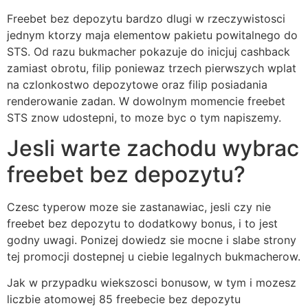
Freebet bez depozytu bardzo dlugi w rzeczywistosci
jednym ktorzy maja elementow pakietu powitalnego do
STS. Od razu bukmacher pokazuje do inicjuj cashback
zamiast obrotu, filip poniewaz trzech pierwszych wplat
na czlonkostwo depozytowe oraz filip posiadania
renderowanie zadan. W dowolnym momencie freebet
STS znow udostepni, to moze byc o tym napiszemy.
Jesli warte zachodu wybrac
freebet bez depozytu?
Czesc typerow moze sie zastanawiac, jesli czy nie
freebet bez depozytu to dodatkowy bonus, i to jest
godny uwagi. Ponizej dowiedz sie mocne i slabe strony
tej promocji dostepnej u ciebie legalnych bukmacherow.
Jak w przypadku wiekszosci bonusow, w tym i mozesz
liczbie atomowej 85 freebecie bez depozytu