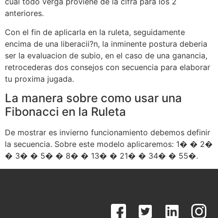
cual todo verga proviene de la cifra para los 2
anteriores.
Con el fin de aplicarla en la ruleta, seguidamente
encima de una liberacii?n, la inminente postura deberia
ser la evaluacion de subio, en el caso de una ganancia,
retrocederas dos consejos con secuencia para elaborar
tu proxima jugada.
La manera sobre como usar una
Fibonacci en la Ruleta
De mostrar es invierno funcionamiento debemos definir
la secuencia. Sobre este modelo aplicaremos: 1� � 2�
� 3� � 5� � 8� � 13� � 21� � 34� � 55�.