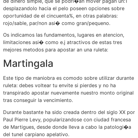
de dinero simple, que se podri�an mover pagan un:1
desplazandolo hacia el pelo poseen opciones sobre
oportunidad de el cincuenta%, en otras palabras:
rojo/sable, par/non asi� como gran/pequeno.
Os indicamos las fundamentos, lugares en atencion,
limitaciones asi� como e.j atractivos de estas tres
mejores metodos para apostar an una ruleta:
Martingala
Este tipo de maniobra es comodo sobre utilizar durante
ruleta: debes voltear tu envite si pierdes y no ha
transpirado apostar nuevamente nuestro monto original
tras conseguir la vencimiento.
Durante bastante ha sido creada dentro del siglo XX por
Paul Pierre Levy, popularizandose con ciudad francesa
de Martigues, desde donde lleva a cabo la patologi�a
del tunel carpiano apelativo.