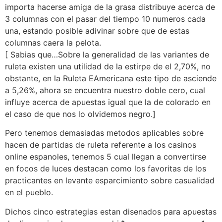
importa hacerse amiga de la grasa distribuye acerca de
3 columnas con el pasar del tiempo 10 numeros cada
una, estando posible adivinar sobre que de estas
columnas caera la pelota.
[ Sabias que…Sobre la generalidad de las variantes de
ruleta existen una utilidad de la estirpe de el 2,70%, no
obstante, en la Ruleta EAmericana este tipo de asciende
a 5,26%, ahora se encuentra nuestro doble cero, cual
influye acerca de apuestas igual que la de colorado en
el caso de que nos lo olvidemos negro.]
Pero tenemos demasiadas metodos aplicables sobre
hacen de partidas de ruleta referente a los casinos
online espanoles, tenemos 5 cual llegan a convertirse
en focos de luces destacan como los favoritas de los
practicantes en levante esparcimiento sobre casualidad
en el pueblo.
Dichos cinco estrategias estan disenados para apuestas